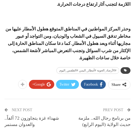
اللازمة لتجنب آثار ارتفاع درجات الحرارة.
وحذر المركز المواطنين في المناطق المتوقع هطول الأمطار عليها من
مخاطر تدفق السيول في الشعاب والوديان، ومن التواجد أو عبور
مجاريها أثناء وبعد هطول الأمطار. كما دعا سكان المناطق الحارة إلى
الإكثار من شرب السوائل وتجنب التعرض المباشر لأشعة الشمس،
خاصة خلال ساعات الظهيرة.
#الأرصاد_الجوية #أمطار_اليمن #الطقس_اليوم
Google+
Twitter
Facebook
Share
NEXT POST
PREV POST
من برنامج رجال الله.. ملزمة
شهداء غزة يتجاوزون 72 ألفاً..
حديث الولاية (اليوم الرابع)
والعدوان مستمر