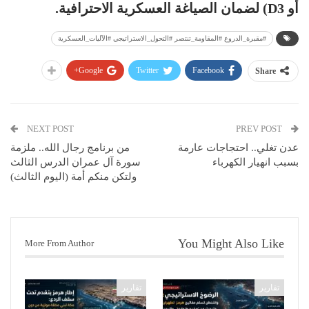
أو D3) لضمان الصياغة العسكرية الاحترافية.
#مقبرة_الدروع #المقاومة_تنتصر #التحول_الاستراتيجي #الآليات_العسكرية
Google+
Twitter
Facebook
Share
NEXT POST
PREV POST
عدن تغلي.. احتجاجات عارمة
من برنامج رجال الله.. ملزمة
بسبب انهيار الكهرباء
سورة آل عمران الدرس الثالث
ولتكن منكم أمة (اليوم الثالث)
You Might Also Like
More From Author
تقارير
تقارير