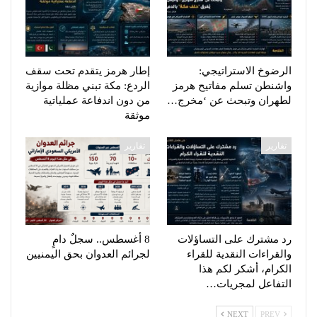
الرضوخ الاستراتيجي:
إطار هرمز يتقدم تحت سقف
واشنطن تسلم مفاتيح هرمز
الردع: مكة تبني مظلة موازية
لطهران وتبحث عن ‘مخرج…
من دون اندفاعة عملياتية
موثقة
تقارير
تقارير
رد مشترك على التساؤلات
8 أغسطس.. سجلٌ دامٍ
والقراءات النقدية للقراء
لجرائم العدوان بحق اليمنيين
الكرام، أشكر لكم هذا
التفاعل لمجريات…
NEXT
PREV