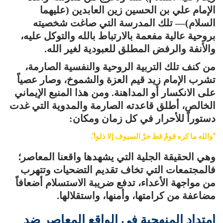
الإمام علي بن الحسين زين العابدين (عليهما
السلام)— تلك المدرسة التي صاغت شخصيته
بروحية عالية مفعمة بالارتباط بالله والتوكل عليه،
والأنفة والرفض المطلق للعبودية لغير الله.
من كنف تلك التربية الروحية والنفسية الصارمة،
تشرب الإمام زيد قيم العزة والشموخ، وصار عصياً
على الانكسار أو المداهنة. ومن هذا المنبع الإيماني
الخالص، أطلق قاعدته الصارمة والمدوية التي غدت
دستوراً للأحرار في كل زمان ومكان:
“والله ما كره قومٌ قط حرّ السيوف إلا ذلوا”.
وهي الحقيقة الجلية التي يشهدها واقعنا المعاصر؛
فالمجتمعات التي تخاف تقديم التضحيات وتتهرب
من مواجهة الأعداء، تدفع ضريبة الاستسلام أضعافاً
مضاعفة من كرامتها، وأمنها، واستقلالها.
امتداد المنهجية في الواقع المعاصر ضد