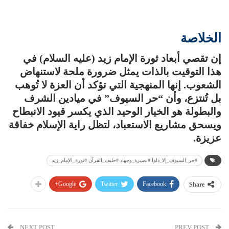
الخلاصة
إن تقصي أبعاد ثورة الإمام زيد (عليه السلام) في
هذا التوقيت بالذات يمثل ضرورة ملحة لاستنهاض
الشعوب. إنها المنهجية التي تؤكد أن العزة لا تُوهب
بل تُنتزع، وأن “حر السيوف” في ميادين الشرف
والبطولة هو الخيار الوحيد الذي يكسر قيود الانبطاح
ويسحق مشاريع الاستعباد، لتظل راية الإسلام خفاقة
عزيزة.
#حر_السيوف_إلا_ذلوا #بصيرة_وجهاد #حليف_القرآن #ثورة_الإمام_زيد
Google+
Twitter
Facebook
Share
NEXT POST
PREV POST