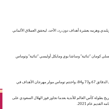
يلندي وهزمه بعشرة أهداف دون رد، الأحد، ليحقق العملاق الألماني
لي كومان “ثنائية” وساشا بوي ومايكل أوليسي “ثنائية” وتوماس
وفي الشوط الثاني، أحرز جمال موسيالا ثلاثية “هاتريك” في الدقائق 67 و73 و84، واختتم توماس مولر مهرجان الأهداف في
ريخ بطولة كأس العالم للأندية بعدما تجاوز فوز الهلال السعودي على