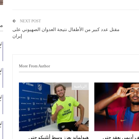
NEXT POST
من
مقتل عدد كبير من الأطفال نتيجة العدوان الصهيوني على
إيران
More From Author
الرياضية
 أديمي بعقد حتى
هيولماند يعزز وسط أتلتيكو حتى