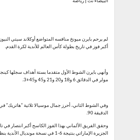
البيضاء نت | رياضة
لم يرحم بايرن ميونخ منافسه المتواضع أوكلاند سيتي النيوز
أكبر فوز في تاريخ بطولة كأس العالم للأندية لكرة القدم.
وأنهى بايرن الشوط الأول متقدما بستة أهداف سجلها كينجس
مولر في الدقائق 6 و18 و20 و21 و45 و45+3.
الدقيقة 90.
وحقق الفريق الألماني بهذا الفوز الكاسح أكبر انتصار في تا
الجزيرة الإماراتي بنتيجة 6-1 في نسخة مونديال الأندية بنظامه القديم عام 2021.