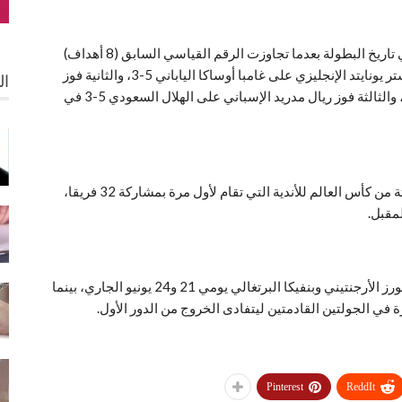
وأصبحت مباراة بايرن ضد أوكلاند الأكثر تسجيلا للأهداف في تاريخ البطولة بعدما تجاوزت الرقم القياسي السابق (8 أهداف)
الذي تحقق ثلاث مرات الأولى في نسخة 2008 بفوز مانشستر يونايتد الإنجليزي على غامبا أوساكا الياباني 5-3، والثانية فوز
ال
الترجي التونسي على السد القطري 6 -2 في نسخة 2019، والثالثة فوز ريال مدريد الإسباني على الهلال السعودي 5-3 في
وبهذا الفوز الكاسح يعتلي بايرن ميونخ قمة المجموعة الثالثة من كأس العالم للأندية التي تقام لأول مرة بمشاركة 32 فريقا،
ويلتقي بايرن في الجولتين الثانية والثالثة بفريقي بوكا جونيورز الأرجنتيني وبنفيكا البرتغالي يومي 21 و24 يونيو الجاري، بينما
 في الجولتين القادمتين ليتفادى الخروج من الدور الأول.
Pinterest
ReddIt