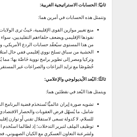
ثانيًا: الحسابات الاستراتيجية الغربية:
وتتمثل هذه الحسابات في أمرين هما:
منع تغيير موازين القوى الإقليمية، حَيثُ ترى الولاي
نفوذها الإقليمي ويضعف حلفاءهم التقليديين، سواء في 
من هذا المستوى سيُعقّد حسابات الردع الأمريكي، و
الخشية من سباق تسلح نووي إقليمي ففي حال امتلاك 
وتركيا ومصر إلى تطوير برامج نووية خَاصَّة بها؛ مما ي
خُصُوصًا مع تزايد النزاعات والصراعات غير المستقرة
ثالثًا: البُعد الأيديولوجي والإعلامي:
ويتمثل هذا البُعد في نقطتَين هما:
تشويه صورة إيران عالميًّا تُستخدَم قضية البرنامج ا
شامل، ما يُسهّل فرض العقوبات والحصار الاقتصادي وال
للسلام، لا كدولة تسعى لاستقلال تقني أَو توازن إقلي
توظيف المِلف لتبرير التدخلات؛ إذ لطالما استُخدم ا
ولشرعنة التعاون العسكري مع الكيان الصهيوني، فضلً