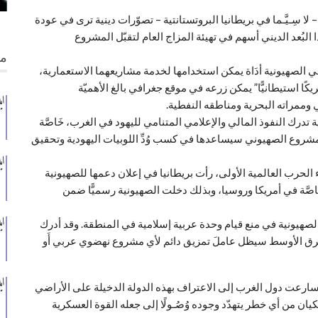
– لا سِـيَّـما في بريطانيا البروتستانتية – تصوّرات دينية ترى في عودة
ا البُعد الديني أسهم في تهيئة المزاج العام لتقبّل المشروع
من
ي الصهيونية أدَاة يمكن استخدامها لخدمة مشاريعهما الاستعمارية،
ًا استيطانيًّا” يمكن زرعه في موقع جغرافي بالغ الأهميّة
وممراته البحرية ومناطقه النفطية.
تدرك النفوذ المالي والإعلامي المتنامي لليهود في الغرب، خَاصَّة
لمشروع الصهيوني سيساعدها في كسب وُدِّ اللوبيات اليهودية وتحقيق
ء الحرب العالمية الأولى، رأت بريطانيا في إعلان دعمها للصهيونية
 العالم، خَاصَّة في أمريكا وروسيا، وبذلك دخلت الصهيونية رسميًّا ضمن
لصهيونية في منع قيام وحدة عربية إسلامية في المنطقة. وقد أدرك
رق الأوسط سيظل عاملَ تمزيق دائم لأي مشروع نهضوي عربي أَو
 سارعت دول الغرب إلى الاعتراف بهذه الدولة الدخيلة على الأراضي
كيان من أي خطر يتهدّد وجوده وُصُـولًا إلى جعله القوة العسكرية