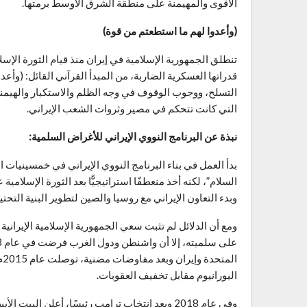
الأقوى والمهيمنة على منطقة الشرق الأوسط برمتها.
(وأعدوا لهم ما استطعتم من قوة)
قدراتها العسكرية الضاربة، من المبدأ القرآني القائل: (و
التسلح، ووجوب الوقوف في وجه الظلم والاستكبار والهيمنة أ
التي كانت تتحكم في مصير وثروات الشعب الإيراني.
نبذة عن البرنامج النووي الإيراني للأغراض السلمية:
بدأ العمل في بناء البرنامج النووي الإيراني في خمسينيات
وبدء التعاون الإيراني مع روسيا والصين لتطوير البنية التحتية
ومع أن الدلائل لم تثبت سعي الجمهورية الإسلامية الإيرانية 
المتحدة وإيران وبعد مفاوضات مضنية، توصلت عام 2015م إلى الاتّفاق النووي (
اليورانيوم مقابل تخفيف العقوبات.
وفي عام 2018 وبعد انتخاب ترامب رئيسًا، أعلن ال