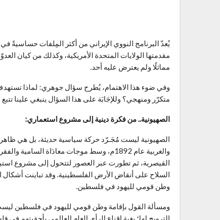
يُعدّ البرنامج النووي الإيراني من أكثر المِلفات حساسيةً
مقدمتها الولايات المتحدة الأمريكية، وكذلك من كيان العدوّ الصه
مماثلًا ولم يعترض عليه أحد.
وفي ضوء هذا الاهتمام، يُطرح سؤال جوهري: لماذا تستهدف 
متكرّر ومنهجي؟ وللإجَابَة على هذا السؤال ينبغي علينا تتبع
الصهيونية.. من فكرة دينية إلى مشروع استعماري:
الصهيونية ليست مُجَـرّد حركة سياسية حديثة، بل هي ظاهرة
والغربية عام 1892م، وسط موجات معادَاة السامية
القيصرية، ثم تطورت عبر العصور لتتحول إلى مشروع استيطا
السلاح على أنقاض الأرض الفلسطينية. وقد تباينت أشكال الصهي
وطن قومي لليهود في فلسطين.
ومسألة القول بإقامة وطن قومي لليهود في فلسطين ليست سو
الترويج لها؛ بغية إقناع الرأي العام العالمي بأحقيتهم في 