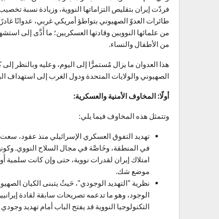
طائرات العدوّ الصهيوني بتواطؤ أمريكي غربي، عدوانًا غادرًا
من علمائها النوويين وقادتها العسكريين؛ ما أَدَّى إلى ا
من الأطفال والنساء.
هذا العدوان ما يزال مُستمرًّا إلى اليوم، وعليه وبالنظر إلى
الصهيوني والولايات المتحدة ودول الغرب إلى استهداف البرن
أولًا: المخاوف الأمنية والعسكرية:
وتتمثل هذه المخاوف فيما يلي:
تهديد التفوق العسكري الإسرائيلي منذ عقود، سعت 
في المنطقة، وخَاصَّة في مجال السلاح النووي. وكونها
امتلاك إيران لقدرات نووية، حتى وإن كانت سلمية أَو قر
موضع شك.
نظرية “التهديد الوجودي”، حَيثُ يتبنى الكيان الصهيو
الوجود، وهو ما تدعمه تصريحات سابقة لقادة إيرانيين
التكنولوجيا النووية قد يفتح الباب أمام تهديد وجودي