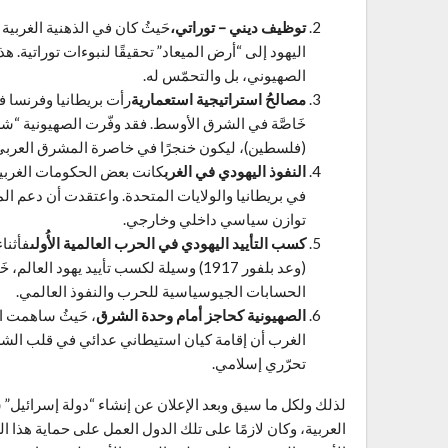
توظيف ديني – توراتي،
حَيثُ كان في الذهنية الغربية 
اليهود إلى “أرض الميعاد” تحقيقًا لنبوءات توراتية. هذ
الصهيوني، بل والتحمّس له.
مصالحُ استراتيجية استعمارية
رأت بريطانيا وفرنسا ف
خَاصَّة في الشرق الأوسط. فقد وفّرت الصهيونية “شريك
(فلسطين)، ليكون خنجرًا في خاصرة المشرق العربي 
النفوذ اليهودي في الغرب
كانت بعض الحكومات الغربية 
في بريطانيا والولايات المتحدة. واعتقدت أن دعم ا
توازن سياسي داخلي وخارجي.
كسب التأييد اليهودي في الحرب العالمية الأُولى
فأثنا
(وعد بلفور 1917) وسيلة لكسب تأييد يهود
الحسابات الجيوسياسية للحرب والنفوذ العالمي.
الصهيونية كحاجز أمام وحدة الشرق
، حَيثُ ساهمت ا
الغرب أن إقامة كيان استيطاني عدائي في قلب الش
تحرّري إسلامي.
لذلك ولكل ما سيق وبعد الإعلان عن إنشاء “دولة إسرائيل”
العربية، وكان لازمًا على تلك الدول العمل على حماية هذا ال