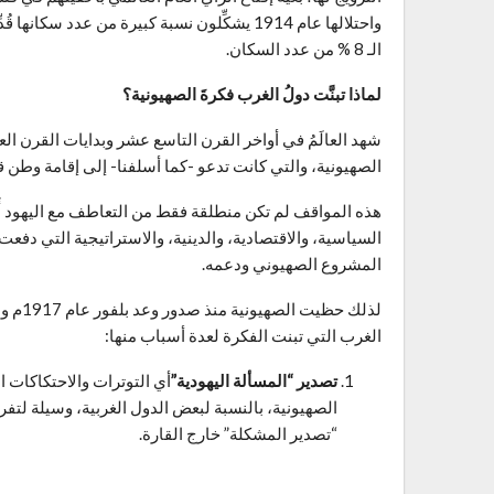
الـ 8 % من عدد السكان.
لماذا تبنَّت دولُ الغرب فكرةَ الصهيونية؟
شهد العالَمُ في أواخر القرن التاسع عشر وبدايات القرن العشري
الصهيونية، والتي كانت تدعو -كما أسلفنا- إلى إقامة وطن
هذه المواقف لم تكن منطلقة فقط من التعاطف مع اليهود أَو 
السياسية، والاقتصادية، والدينية، والاستراتيجية التي دفعت ا
المشروع الصهيوني ودعمه.
لذلك ح
الغرب التي تبنت الفكرة لعدة أسباب منها:
تصدير “المسألة اليهودية”
أي التوترات والاحتكاكات ا
الصهيونية، بالنسبة لبعض الدول الغربية، وسيلة لتفري
“تصدير المشكلة” خارج القارة.