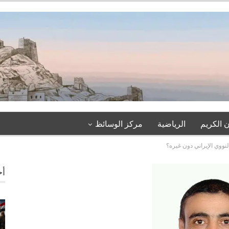
 الكريم
الرياضية
مركز الوسائظ
لنووي الإيراني دون غيره؟
أخ