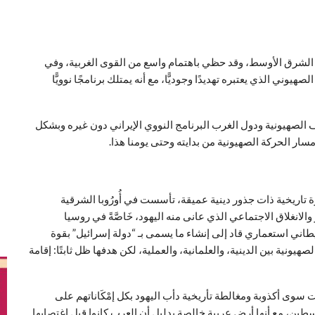
 في الشرق الأوسط، وقد حظي باهتمام واسع من القوى الغربية، وفي
يوني الذي يعتبره تهديدًا وجوديًّا، مع أنه يمتلك برنامجًا نوويًّا
الصهيونية ودول الغرب البرنامج النووي الإيراني دون غيره وبشكل
 مسار الحركة الصهيونية من بدايته وحتى يومنا هذا.
 تاريخية ذات جذور دينية عميقة، تأسست في أُورُوبا الشرقية
 والفقر والانغلاق الاجتماعي الذي عانى منه اليهود، خَاصَّةً في روسيا
ني استعماري قاد إلى إنشاء ما يسمى بـ “دولة إسرائيل” بقوة
ونية بين الدينية، والعلمانية، والعملية، لكن هدفها ظل ثابتًا: إقامة
ى أكذوبة ومغالطة تأريخية دأب اليهود بكل إمْكَاناتهم على
فلسطين، مع أنها أرض عربية خالصة بدليل أن العرب كانوا قبل اغتصابها