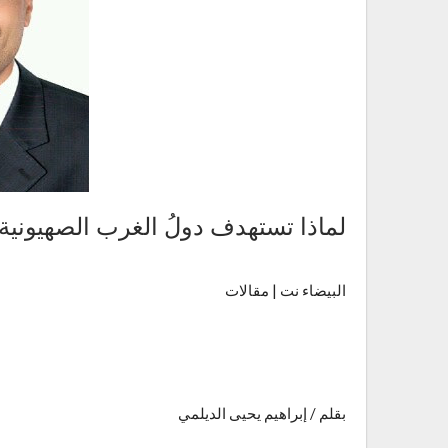
لماذا تستهدف دولُ الغرب الصهيونية ا
البيضاء نت | مقالات
بقلم / إبراهيم يحيى الديلمي