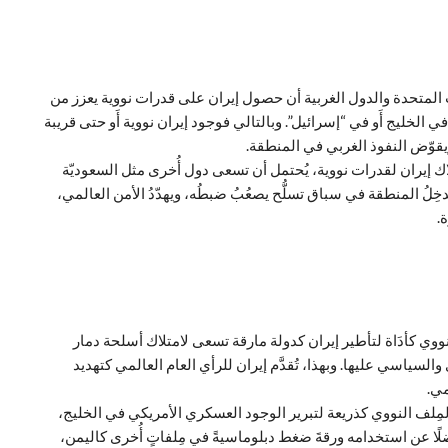
ات المتحدة والدول الغربية أن حصول إيران على قدرات نووية يعزز من
الخليج أَو في “إسرائيل”. وبالتالي فوجود إيران نووية أَو حتى قريبة
يقوّض النفوذ الغربي في المنطقة.
إيران لقدرات نووية، يُحتمل أن تسعى دول أُخرى مثل السعوديّة
ُدخِلُ المنطقة في سباق تسلُّح يصعُبُ ضبطُه، ويهدّدُ الأمن العالمي،
.
لنووي كأدَاة لتأطير إيران كدولة مارقة تسعى لامتلاك أسلحة دمار
سياسي عليها. وبهذا، تُقدَّم إيران للرأي العام العالمي كتهديد
مي.
لمِلف النووي كذريعة لتبرير الوجود العسكري الأمريكي في الخليج،
ا عن استخدامه ورقةَ ضغط دبلوماسيةً في مِلفاتٍ أُخرى كاليمن،