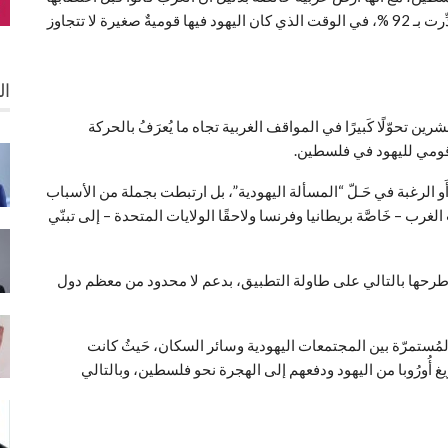
واحتلالها عام 1914 يشكِّلون نسبة كبيرة من عدد سكانها قُدِّرت بـ 92 %، في الوقت الذي كان اليهود فيها قوميةٌ صغيرة لا تتجاوز
ال
ن تحوّلًا كَبيرًا في المواقف الغربية تجاه ما يُعرَفُ بالحركة
 قومي لليهود في فلسطين.
الرغبة في حَـلّ “المسألة اليهودية”، بل ارتبطت بجملة من الأسباب
لغرب – خَاصَّة بريطانيا وفرنسا ولاحقًا الولايات المتحدة – إلى تبنّي
ظيت الصهيونية منذ صدور وعد بلفور عام 1917م وطرحها بالتالي على طاولة التطبيق، بدعم لا محدود من معظم دول
لمُستمرّة بين المجتمعات اليهودية وسائر السكان، حَيثُ كانت
غ أُورُوبا من اليهود ودفعهم إلى الهجرة نحو فلسطين، وبالتالي