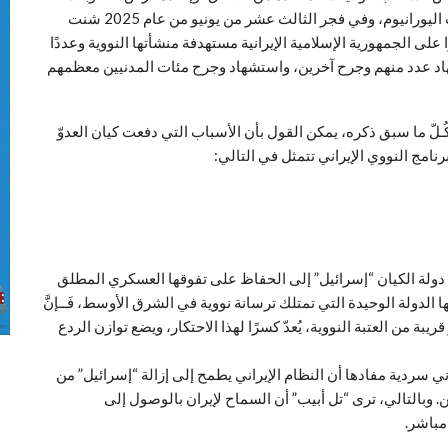
فردّت إيران بتقليص التزاماتها النووية، وزيادة نسبة تخصيب اليورانيوم، وفي فجر الثالث عشر من يونيو من عام 2025 شنت
 على الجمهورية الإسلامية الإيرانية مستهدفة منشأتها النووية وعددًا
ستشهاد عدد منهم وجرح آخرين، واستشهاد وجرح مئات المدنيين معظمهم
 كُـلّ ما سبق ذكره، يمكن القول بأن الأسباب التي دفعت كيان العدوّ
امج النووي الإيراني تتمثل في التالي:
دولة الكيان “إسرائيل” إلى الحفاظ على تفوقها العسكري المطلق
 الدولة الوحيدة التي تمتلك ترسانة نووية في الشرق الأوسط، فَــإنَّ
يبة من العتبة النووية، يُعدّ كسرًا لهذا الاحتكار، ويضع توازن الردع
ني سردية مفادها أن النظام الإيراني يطمح إلى إزالة “إسرائيل” من
. وبالتالي، ترى “تل أبيب” أن السماح لإيران بالوصول إلى
 مباشر.