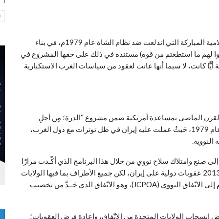
تنطلق الجمهورية الإسلامية في إيران منذ قيام الثورة الإسلامية المباركة التي اندلعت ضد نظام الشاة عام 1979م، في بناء
أعدوا لهم ما استطعتم من قوة) مستندة في ذلك على حقها المشروع في
يًّا كانت، لا سيما أنها عانت لعقود من سياسات الغرب الاستكبارية
 القرن الماضي بمساعدة أمريكية ضمن مشروع “الذرة؛ مِن أجلِ
السلام”، لكنه أخذ منعطفًا استراتيجيًّا بعد الثورة الإسلامية عام 1979، حَيثُ عملت عليه إيران في ظل توترات مع دول الغرب،
 النووية.
إلى صنع وامتلاك سلاح نووي من خلال هذا البرنامج الذي أكّـدت مرارًا
على سلميته، إلا أن واشنطن ودول الغرب فرضت في عام 2013 عقوبات دولية على إيران، لكن جميع الأطراف بما فيها الولايات
JCPOA
)، وهو الاتّفاق الذي حَــدَّ من تخصيب
بيت الأبيض انسحاب الولايات المتحدة من الاتّفاق، وإعادة فرض العقوبات؛