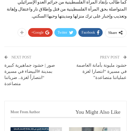
كما طالب بإنقاذ المرأة الفلسطينية من جرائم العدو الإسرائيلي
المتواصلة بحق المرأة الفلسطينية من قتل وإطلاق نار واعتقال وإهانة
وتعذيب وإجبار على ترك منزلها ومدينتها وحيها السكني.
Google+
Twitter
Facebook
Share
NEXT POST
PREV POST
حشود مليونة بأمانة العاصمة
صور | حشود جماهيرية كبيرة
في مسيرة “انتصارا لغزة
بمدينة #البيضاء في مسيرة
عملياتنا متصاعدة”
“انتصاراً لغزة.. ضرباتنا
متصاعدة
You Might Also Like
More From Author
الأخبار
الأخبار