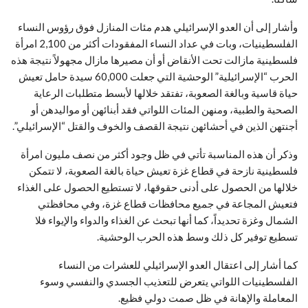
وأشار إلى أن العدو الإسرائيلي هدم مئات المنازل فوق رؤوس النساء
الفلسطينيات، وبات في عداد النساء المفقودات أكثر من 2,100 امرأة
فلسطينية مازالت تحت الأنقاض أو أن مصيرها مازال مجهولاً نتيجة هذه
الحرب “الإسرائيلية” الوحشية التي جعلت 60,000 سيدة حامل تعيش
حياة قاسية وبالغة الصعوبة، تفتقد خلالها لأبسط متطلبات الرعاية
الصحية والطبية، ومنهن المئات اللواتي فقد أبنائهن أو مواليدهن أو
أجنتهن الذين في أحشائهن نتيجة القصف والخوف والقتل “الإسرائيلي”.
وذكر أن هذه المناسبة تأتي في ظل وجود أكثر من نصف مليون امرأة
فلسطينية نازحة في قطاع غزة تعيش حياة بالغة الصعوبة، لا تتمكن
خلالها من الحصول على أدنى حقوقها، لا تستطيع الحصول على الغذاء
فتعيش المجاعة في جميع محافظات قطاع غزة، وفي محافظتي
الشمال وغزة تحديداً، كما أنها تبحث عن الغذاء والدواء والإيواء فلا
تسطيع توفير كل ذلك وسط هذه الحرب الوحشية.
كما أشار إلى اعتقال العدو الإسرائيلي للعشرات من النساء
الفلسطينيات اللواتي يتعرض للتعذيب الجسدي والنفسي وسوء
المعاملة والإهانة في ظل صمت دولي فظيع.