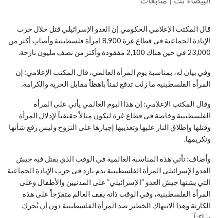
البيضاء نت | متابعات
قال المكتب الإعلامي الحكومي إن العدو الإسرائيلي قتل خلال حرب
الإبادة الجماعية في قطاع غزة 8,900 امرأة فلسطينية وأصاب أكثر من
23,000 في حين هناك 2,100 مفقودة وأكثر من نصف مليون نازحة.
وفي بيان له، بمناسبة يوم المرأة العالمي، قال المكتب الإعلامي: إن
المرأة الفلسطينية ما زلت تدفع ثمناً باهظاً مقابل الحرية والكرامة.
وقال المكتب الإعلامي: إن هذا اليوم العالمي يأتي على المرأة
الفلسطينية وخاصة في قطاع غزة ليكون مثالاً حقيقياً لإذلال المرأة
وقتلها وإطلاق النار عليها وتعذيبها إجبارها على النزوح وليس رفع شأنها
وتكريمها.
وأضاف: تأتي هذه المناسبة العالمية في الوقت الذي يقتل فيه جيش
العدو الإسرائيلي المرأة الفلسطينية بدم بارد في حرب الإبادة الجماعية
التي يشنها جيش العدو “الإسرائيلي” على المدنيين والأطفال وعلى
المرأة الفلسطينية، وفي الوقت ذاته يقف العالم متفرّجاً على هذه
الكارثة وهذا الانتهاك الخطير ضد المرأة الفلسطينية دون أن يُحرك
ساكناً.