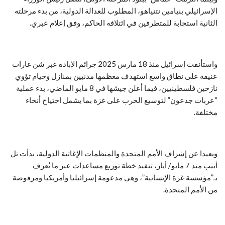
الإسرائيلي بنيامين نتنياهو، المطلوب للعدالة الدولية، من بدء مرحلته
الثانية استجابة للمتطرفين في ائتلافه الحاكم، وفق إعلام عبري.
واستأنفت إسرائيل منذ 18 مارس 2025 جرائم الإبادة عبر شن غارات
عنيفة على نطاق واسع استهدف معظمها مدنيين بمنازل وخيام تؤوي
نازحين فلسطينيين، فيما أعلن جيشها في 8 مايو الماضي، بدء عملية
“عربات جدعون” لتوسيع الحرب على غزة بما يشمل اجتياح أنحاء
مختلفة.
وبعيدا عن إشراف الأمم المتحدة والمنظمات الإغاثية الدولية، بدأت تل
أبيب منذ 7 مايو/ أيار، تنفيذ خطة توزيع مساعدات عبر ما تُعرف
بـ”مؤسسة غزة الإنسانية”، وهي مدعومة إسرائيليا وأمريكيا ومرفوضة
من الأمم المتحدة.