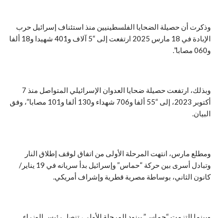
وذكرت أن حصيلة الضحايا الفلسطينيين منذ استئناف إسرائيل حرب
الإبادة في 18 مارس 2025 ارتفعت إلى “5 آلاف و401 شهيدا و18 ألفا
و060 مصابا”.
وبذلك، ارتفعت حصيلة ضحايا العدوان الإسرائيلي المتواصل منذ 7
أكتوبر 2023، إلى “55 ألفا و706 شهداء و130 ألفا و101 مصابا”، وفق
البيان.
ومطلع مارس، انتهت المرحلة الأولى من اتفاق لوقف إطلاق النار
وتبادل أسرى بين حركة “حماس” وإسرائيل بدأ سريانه في 19 يناير/
كانون الثاني، بوساطة مصرية قطرية وإشراف أمريكي.
وبينما التزمت “حماس” ببنود المرحلة الأولى، تنصل رئيس الوزراء