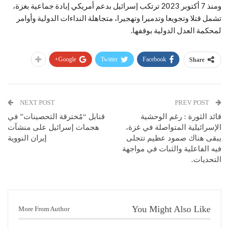
ومنذ 7 أكتوبر 2023 ترتكب إسرائيل بدعم أمريكي إبادة جماعية بغزة،
تشمل قتلا وتجويعا وتدميرا وتهجيرا، متجاهلة النداءات الدولية وأوامر
لمحكمة العدل الدولية بوقفها.
Google+
Twitter
Facebook
Share
NEXT POST
PREV POST
قائد الثورة : رغم الوحشية
قنابل “مُخترقة التحصينات” في
الإسرائيلية المتواصلة في غزة،
هجمات إسرائيل على منشآت
يبقى هناك صمود عظيم تتجلى
إيران النووية
فيه الفاعلية والثبات في مواجهة
التحديات.
You Might Also Like
More From Author