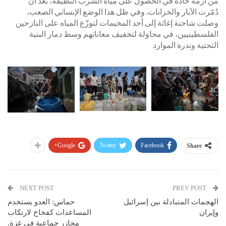
من أزمة حادة في الحصول على مياه الشرب النظيفة، بعد أن
دُمّرت الآبار والخزانات. وفي ظل هذا الوضع الإنساني الصعب،
وصلت شاحنة إغاثة إلى أحد المخيمات لتوزّع المياه على النازحين
الفلسطينيين، في محاولة لتخفيف معاناتهم وسط دمار البنية
التحتية وندرة الموارد
Google+
Twitter
Facebook
Share
NEXT POST
PREV POST
الهجمات المتبادلة بين إسرائيل
حماس: العدو يستخدم
وإيران
المساعدات كفخاخ لارتكاب
مجازر جماعية في غزة.