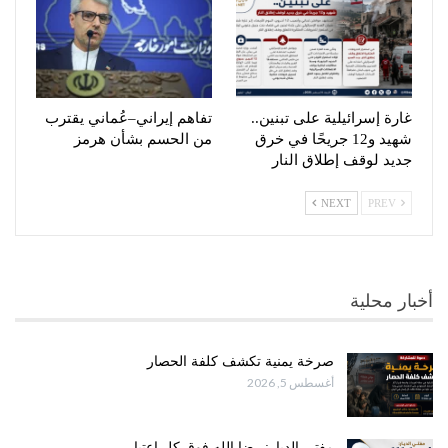
غارة إسرائيلية على تبنين..
تفاهم إيراني–عُماني يقترب
شهيد و12 جريحًا في خرق
من الحسم بشأن هرمز
جديد لوقف إطلاق النار
NEXT
PREV
أخبار محلية
صرخة يمنية تكشف كلفة الحصار
أغسطس 5, 2026
مفتي الديار: رضا الله فوق كل اعتبار