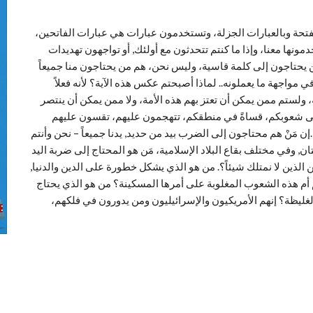
لمفتحة وبالعبارات الجزلة، وتستخدمون عبارات هي عبارات الفاتحين،
مونها معنا، وإذا ما كنتم تتحدثون مع أولئك, أو تواجهون تهديدات
ن يحتاجون إلى كلمة قاسية، وليس نحن، هم من يحتاجون منا جميعاً
واجهة ما يعملونه.. لماذا أصبحتم عكس هذه الآية؟ لأنه فعلاً
ولستم ممن يمكن أن تعتز بهم هذه الأمة، ولا ممن يمكن أن ينتصر
ً على شعوبكم، قساةً في منطقكم، تتهجمون عليهم، تقسون عليهم
 مَنْ هم محتاجون إلى الضرب بيد من حديد, يدنا جميعاً – نحن وأنتم
ن, وفي مختلف بقاع البلاد الإسلامية، مَن هو المحتاج إلى ضربة اليد
الذين لا نمتلك شيئاً؟. من هو الذي يشكل خطورة على الدين والدنيا,
م أم هذه الشعوب المغلوبة على أمرها المسكينة؟ من هو الذي يحتاج
لغليظة؟ إنهم الأمريكيون والإسرائيليون ومن يدورون في فلكهم،