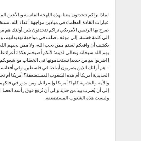
لماذا نراكم تتحدثون معنا بهذه اللهجة القاسية وبالأعين ا
عبارات القادة العظماء في ميادين مواجهة أعداء الله، تستخد
صرح بها الرئيس الأمريكي نراكم تتحدثون بلين.أولئك هم م
إلى كلمة خشنة، إلى موقف صلب في مواجهة تهديداتهم، وفي م
يكشف أن واقعكم لستم ممن يحب الله، ولا ممن يحبهم الله، 
بهم الله سبحانه وتعالى لدينه؛ لأنكم أصبحتم هكذا: أعزة
[اضربوا بيدٍ من حديد] تستخدمونها في الخطاب مع شعوبكم.إن
– هم أولئك الذين يضربون أبناءنا في فلسطين, وفي أفغانستا
الحديدية أمريكا أم هذه الشعوب المستضعفة؟ أمريكا أم نحن 
والأمة والبشرية كلها؟ أمريكا وإسرائيل ومن يدور في فلكه
إلى أن يُضرب بيد من حديد وإلى أن تُرفع فوق رأسه العصا ا
وليست هذه الشعوب المستضعفة.