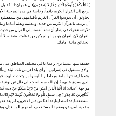
يُقَاتِلُوكُ
نرجع إلى القرآن الكريم دائماً، وخاصة في هذه المرحلة, الأمر
يحاولون أن يدوسوا القرآن الكريم بأقدامهم، من سيفصلون ا
أن نرتبط بالقرآن الكريم من جديد، ونتعلمه ونعلم أبناءنا وب
تلاوته، نتحرك في إطار أن نشد أنفسنا إلى القرآن من جدي
القرآن,لأن القرآن هو من لو لم يكن من عظمته وفضله إلا أنه
الحقائق ماثلة أمامك.
حقيقة منها عندما نرى زعماءنا في مختلف المناطق متى ما ج
أو لأي مسئول في إسرائيل، أو أي بلد آخر من تلك البلدان..
وقفوا ليتحدثوا أمامنا ويخاطبونا أليسوا من يتحدث بلهجة قوي
الذي يصدق عليهم؟. إن الله سبحانه وتعالى قال عن نوعية م
مواجهة أعدائه: {يَا أَيُّهَا الَّذِينَ آمَنُوا مَنْ يَرْتَدَّ مِنْكُمْ عَنْ دِينِهِ فَسَوْفَ
استضعفنا, قد استذلينا, قد أُهنّا من قبل الآخرين، لم يعد ح
وضعية المريض، وضعية المستضعف المقهور المستذل، وهو ال