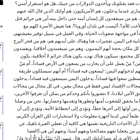
ت فقد يقتلونك ويأخذون الدولارات من جيبك..
هل هو استقرار أمني؟
نصارى عندما يدخلون، هم الأمريكيون، هم أولئك الذين قال الله عنهم
، هم من سيفقدون كل إنسان أمنه حتى داخل بيته.أين هي جرائم قتل
من
ل الأخت للأم؟. أليست في بلدان أوروبا؟. هنا تعيش الأسرة كلهم مع
اً في مواجهة صعوبات الحياة، وفي العمل في سبيل توفير معيشتهم.,
ابية في اليمن, تفجيرات هنا وهناك على أيديهم هم، هم من فجر البرج
كل مكان بحجة أنهم اليمنيون، وهم من سيفسدون أخلاقنا، ويفسدون
 كل مجتمع، سيكون هناك نهب، يكون هناك جرائم لا أخلاقية، يكون
من؟ مَنْ يعمل على أن يحارب من يسعون في الأرض فساداً.. أم مَنْ
عهم لدخولهم اليمن؛ ليسعون فيه فساداً؟ أم أنهم سيسلكون طريقة
فلسطين سعوا فيها فساداً، يدخلون اليمن سيسعون فيه فساداً، يدخلون
ل مجالات الإفساد ليس فقط في مجال معين، في كل مجال من مجالات
 الأمن لبلادنا، لا تتصوروا بأنكم وحدكم من يمكن أن تعرفوا الآخرين،
ما يحقق للشعوب أمنها وتطورها وتقدمها وحضارتها، نحن من وصلنا
ن أولها إلى آخرها خطأ، وتؤدي إلى انحطاط الأمة، وتؤدي إلى أن
طبعاً ليس لدينا أجهزة معلومات ولا استخبارات لكن القرآن الكريم،
: أن الأحداث التاريخية نفسها هي كافية أن تعطي العبرة ناهيك عن
ي من يجعلنا نفهم مصالحنا ونفهم أمننا، ونفهم أين هي [العصا
ة، أم عصا أولئك الذين قال عنهم: {لَنْ يَضُرُّوكُمْ إِلَّا أَذىً وَإِنْ