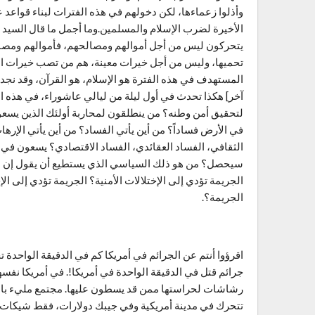
وأذلوا زعماءها، لكن دخولهم في هذه الفترات لبناء قواعد ع
الأخيرة لضرب الإسلام والمسلمين.وما أجمل ما قال السيد ح
يتحركون ليس من أجل أموالهم ومصالحهم، فأموالهم ومصال
تحميها، وليس من أجل خيرات معينة، هم من تصب خيرات الش
المستهدف في هذه الفترة هو الإسلام، هو القرآن، وقد نجد
آخر] هكذا تحدث في أول ليلة من ليالي عاشوراء، في هذه ال
لتحقيق أمن وطنه؟ من ينطلقون لمحاربة أولئك الذين يسعون 
في الأرض فساداً؟ من أين يأتي الفساد؟ من أين يأتي الإرها
الثقافي، الفساد العقائدي، الفساد الاقتصادي؟ يسعون في ال
سيحصل؟ من هو ذلك السياسي الذي يستطيع أن يقول إن انتش
الجريمة تؤدي إلى الإختلالات الأمنية؟ الجريمة تؤدي إلى الإ
الجريمة؟.
اقرؤوا أنتم عن الجرائم في أمريكا كم في الدقيقة الواح
جرائم قتل في الدقيقة الواحدة في أمريكا!. في أمريكا نفس
رشاشات لحراستها ممن قد يسطون عليها. مجتمع مليء بالجر
تتحرك في مدينة أمريكية وفي جيبك دولارات، فقط شيكات, أ