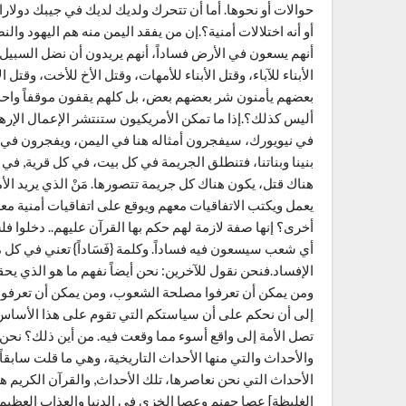
حوالات أو نحوها. أما أن تتحرك ولديك لديك في جيبك دولارا
أو أنه اختلالات أمنية؟.إن من يفقد اليمن منه هم اليهود وال
أنهم يسعون في الأرض فساداً، أنهم يريدون أن نضل السبيل
الأبناء للآباء، وقتل الأبناء للأمهات، وقتل الأخ للأخت، وقت
بعضهم يأمنون شر بعضهم بعض، بل كلهم يقفون موقفاً واحد
أليس كذلك؟.إذا ما تمكن الأمريكيون ستنتشر الإعمال الإره
في نيويورك، سيفجرون أمثاله هنا في اليمن، ويفجرون في 
بنينا وبناتنا، فتنطلق الجريمة في كل بيت، في كل قرية, في
هناك قتل، يكون هناك كل جريمة تتصورها. مَنْ الذي يريد الأ
يعمل ويكتب الاتفاقيات معهم ويوقع على اتفاقيات أمنية م
أخرى؟ إنها صفة لازمة لهم حكم بها القرآن عليهم.. دخلوا 
أي شعب سيسعون فيه فساداً. وكلمة {فَسَاداً} تعني في ك
الإفساد.فنحن نقول للآخرين: نحن أيضاً نفهم ما هو الذي يحقق
ومن يمكن أن تعرفوا مصلحة الشعوب، ومن يمكن أن تعرفوا 
إلى أن نحكم على أن سياستكم التي تقوم على هذا الأساس م
تصل الأمة إلى واقع أسوء مما وقعت فيه. من أين ذلك؟ نحن 
والأحداث والتي منها الأحداث التاريخية، وهي ما قلت سابقاً
الأحداث التي نحن نعاصرها، تلك الأحداث, والقرآن الكريم ه
الغليظة] عصا جهنم وعصا الخزي في الدنيا والعذاب العظيم في الآخر