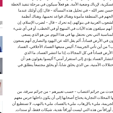
سكرية، لإرباك وضعية الأمة.. هو فعلاً سيكون في مرحلة تنفيذ الخطة
سن نصر الله – في تحليل هذه المسألة – قال: [إن أولئك عندما
حهم في المنطقة مأمونة وهناك قواعد تحميها، وهناك أنظمة
عوب العربية في بنوكهم، إنه تحرك – قال – لضرب الإسلام، إن
ال
 أنهم سيلغون هذه الآيات في المنهج أو في الخطب، أو في أي شيء
مناسبة التي نحن نحتفل بها في هذا اليوم. من هو الذي يسعى
في الأرض فساداً.. ألم يقل الله عن اليهود والنصارى أنهم يسعون
ب؟ من أين تأتي الجريمة؟. أليس منبعها الفساد الأخلاقي، الفساد
أرض فساداً في كل المجالات. إذا ما انتشر الفساد. ما الذي
ار الفساد يؤدي إلى استقرار أمني؟ أليسوا يقولون هم: أن
ختلالات الأمنية.. من الذي يخلق شاباً، أو يخلق مجتمعاً ينطلق في
دة تحدث من جرائم اغتصاب – حسب تعبيرهم – من جرائم سرقة، من
ها المحلات التجارية يحتاج أصحابها إلى أن يكون داخلها حرس معهم
يمة، مليء بالإرهاب، مليء بالفساد، مليء بالنهب، لا تستطيع أن
وراقاً من هذه التي ليست أوراقاً نقدية، شيكات فقط، أو سندات,