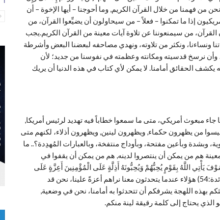
مْ يُوَلُّوكُمُ الْأَدْبَارَ ثُمَّ لا يُنْصَرُونَ}(آل عمران:111).. بل نحن من فهمنا من خلال القرآن الكريم, وما أحوجنا – أيها الإخوة – أن
يكيون إذا ما تمكنوا – فعلاً – من سيحاولون أن يضيِّعوا القرآن، من
لقرآن، من سيمنعوننا عن تلاوة آيات معينة من القرآن الكريم.يجب
ناتنا ونساءنا، ونكثر من تلاوته، ونهدي مصاحفه لبعضنا البعض وأشرطة
د، وأن نرسخ قدسيته ومكانته وعظمته في نفوسنا من جديد؛ لأن
 يكشف الحقائق أمامنا. لا يمكن لأي كتاب في هذه الدنيا أن يريك
اء مبعوث أمريكي، متى ما سمعوا خطاباً فيه تهديد لرئيس أمريكا,
أليسوا من يظهرون حكماء, ويظهرون لينين, ويظهرون أذلاء، لكنهم متى
ة، وبشدة وبأعين مفتحة، وبأوداج منتفخة، وبالعبارات المُهدِدة؟.. ما
عينة هم من يمكن أن ينتصروا لدينه, هم من يمكن أن يقفوا في
 يَأْتِي اللَّهُ بِقَوْمٍ يُحِبُّهُمْ وَيُحِبُّونَهُ أَذِلَّةٍ عَلَى الْمُؤْمِنِينَ أَعِزَّةٍ عَلَى
الْكَافِرِينَ يُجَاهِدُونَ فِي سَبِيلِ للَّهِ وَلا يَخَافُونَ لَوْمَةَ لائِمٍ}(المائدة:54) هؤلاء عندما يتحدثون معنا نراهم أعزةً علينا، نحن قد
ديثكم بهذه اللهجة يشرفكم أن تتحدثوا به أمامنا، نحن في وضعية,
ذي يحتاج إلى كلمة رقيقة لينة منكم.