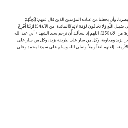
نا، وأن يجعلنا من عباده المؤمنين الذين قال عنهم: {يُحِبُّهُمْ
وَيُحِبُّونَهُ أَذِلَّةٍ عَلَى الْمُؤْمِنِينَ أَعِزَّةٍ عَلَى الْكَافِرِينَ يُجَاهِدُونَ فِي سَبِيلِ اللَّهِ وَلا يَخَافُونَ لَوْمَةَ لائِمٍ}(المائدة: من الآية54) {رَبَّنَا أَفْرِغْ
عَلَيْنَا صَبْراً وَثَبِّتْ أَقْدَامَنَا وَانْصُرْنَا عَلَى الْقَوْمِ الْكَافِرِينَ}(البقرة: من الآية250). اللهم إنا نسألك أن ترحم سيد الشهداء أبي عبد الله
لعن يزيد ومعاوية، وكل من سار على طريقة يزيد، وكل من سار على
أزمنة، إلعنهم لعناً وبيلاً. وصلى الله وسلم على سيدنا محمد وعلى