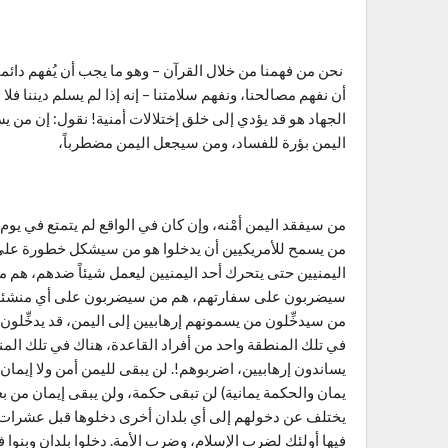
نحن من فهمنا من خلال القرآن – وهو ما يجب أن يُفهم دائما
أن نفهم مصالحنا، ونفهم سلامتنا – إنه إذا لم يسلم ديننا فلا 
الجهاد هو قد يؤدي إلى خلق إختلالات أمنية! نقول: إن من
اليمن بؤرة للفساد، ومن سيجعل اليمن مضطرباً،
من سيفقد اليمن أمْنه، وإن كان في الواقع لم يتمتع في يوم 
من يسمح للأمريكيين أن يدخلوا هو من سيشكل خطورة على أم
اليمنيين حتى يتحرك أحد اليمنيين ليعمل شيئاً ضدهم، ه
سيضربون على سفارتهم، هم من سيضربون على أي منشئة لهم؛
من سيدخِّلون من يسمونهم إرهابيين إلى اليمن، قد يدخِّلون 
في تلك المنطقة واحد من أفراد القاعدة، هناك في تلك الم
يساندون إرهابيين، اضربوهم!. لن يبقى لليمن أمن ولا إيمان و
يمان والحكمة يمانية) لن تبقى حكمة، ولن يبقى إيمان من بع
يختلف عن دخولهم إلى أي بلدان أخرى دخلوها قبل عشرات ال
فيها أولئك لضرب الإسلام، وضرب الأمة. دخلوا بلدان وبنوا فيه