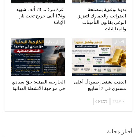
ندوة توعوية بمصلحة
غزة تنزف.. 73 ألف شهيد
الضرائب والجمارك لتعزيز
و174 ألف جريح تحت نار
الوعي بقانون التأمينات
الإبادة
والمعاشات
الأخبار
أخبار محلية
الذهب يشتعل صعوداً.. أعلى
الخارجية اليمنية: حقٌ سيادي
مستوى في 7 أسابيع
في مواجهة الأنشطة العدائية
NEXT
PREV
أخبار محلية