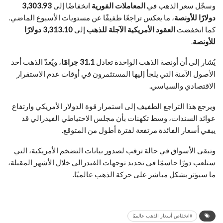
وسجّل سعر الذهب في
المعاملات الفورية
انخفاضًا إلى
3,303.93
دولارًا للأونصة
، ما يعكس تراجعًا طفيفًا عن مستويات الأسبوع الماضي.
كما انخفضت
العقود الأمريكية الآجلة للذهب
إلى
3,313.10 دولارًا
للأونصة
.
يُشار إلى أن أونصة الذهب الواحدة تعادل
31.1 جرامًا
، ويُعدّ الذهب أحد
الأصول الآمنة التي يلجأ إليها المستثمرون في أوقات عدم الاستقرار
الاقتصادي والسياسي.
ويرجع هذا التراجع الطفيف إلى استمرار قوة الدولار الأمريكي وارتفاع
عوائد السندات، وسط تكهنات بأن مجلس الاحتياطي الفيدرالي قد
يبقي أسعار الفائدة مرتفعة لفترة أطول من المتوقع.
وتبقى الأسواق في حالة ترقب لصدور بيانات التضخم الأمريكية، التي
ستلعب دورًا حاسمًا في تحديد توجهات الفيدرالي خلال الأشهر المقبلة،
ما سيؤثر بشكل مباشر على حركة الذهب عالميًا.
#انخفاض أسعار الذهب عالميًا