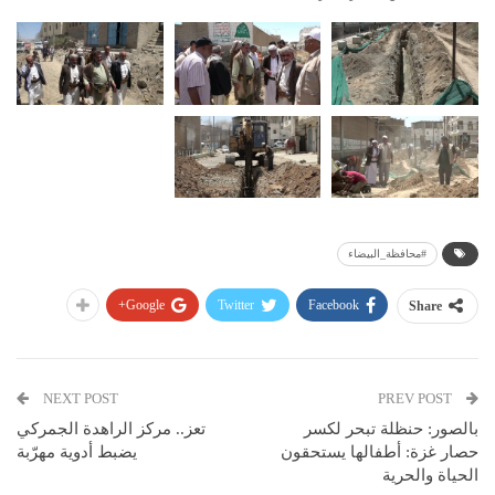
#محافظة_البيضاء
Google+
Twitter
Facebook
Share
NEXT POST
PREV POST
بالصور: حنظلة تبحر لكسر
تعز.. مركز الراهدة الجمركي
حصار غزة: أطفالها يستحقون
يضبط أدوية مهرّبة
الحياة والحرية