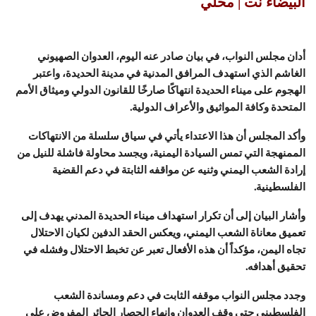
البيضاء نت | محلي
أدان مجلس النواب، في بيان صادر عنه اليوم، العدوان الصهيوني
الغاشم الذي استهدف المرافق المدنية في مدينة الحديدة، واعتبر
الهجوم على ميناء الحديدة انتهاكًا صارخًا للقانون الدولي وميثاق الأمم
المتحدة وكافة المواثيق والأعراف الدولية.
وأكد المجلس أن هذا الاعتداء يأتي في سياق سلسلة من الانتهاكات
الممنهجة التي تمس السيادة اليمنية، ويجسد محاولة فاشلة للنيل من
إرادة الشعب اليمني وثنيه عن مواقفه الثابتة في دعم القضية
الفلسطينية.
وأشار البيان إلى أن تكرار استهداف ميناء الحديدة المدني يهدف إلى
تعميق معاناة الشعب اليمني، ويعكس الحقد الدفين لكيان الاحتلال
تجاه اليمن، مؤكداً أن هذه الأفعال تعبر عن تخبط الاحتلال وفشله في
تحقيق أهدافه.
وجدد مجلس النواب موقفه الثابت في دعم ومساندة الشعب
الفلسطيني حتى وقف العدوان وإنهاء الحصار الجائر المفروض على