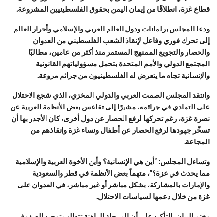
قطاع غزة، انطلاقًا من إيمان اليمن بحقوق الفلسطينيين المشروعة.
ودعا المجلس برلمانات ودول العالم العربي والإسلامي وأحرار العالم
إلى تحرك فوري وفاعل لإنقاذ الشعب الفلسطيني من العدوان
والحصار والتجويع الممنهج المستمر منذ أكثر من عامين، مطالبًا
المجتمع الدولي والأمم المتحدة بتحمل مسؤولياتهم القانونية
والإنسانية تجاه ما يتعرض له الفلسطينيون من جرائم مروعة.
وانتقد المجلس الصمت العربي والدولي المخزي، الذي شجع الاحتلال
على التمادي في جرائمه، مشيرًا إلى تقاعس بعض الأنظمة العربية عن
نصرة غزة، رغم تحركها لرفع الحصار عن دول أخرى، كان الأجدر بها أن
تسخّر جهودها لرفع الحصار عن أطفال ونساء غزة وإنقاذهم من
المجاعة.
وتساءل المجلس: “أين هي الإنسانية؟ وأين الأخوة العربية والإسلامية
مما يحدث في غزة؟”، متهماً بعض الأنظمة في قطر والسعودية
والإمارات بالمشاركة، بشكل مباشر أو غير مباشر، في العدوان على
غزة من خلال دعمها لسياسات الاحتلال.
وختم البيان بالتأكيد على أن المرحلة الراهنة تتطلب توحيد الصفوف