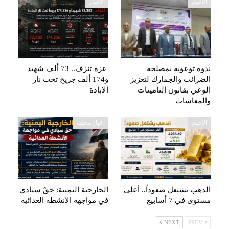
الأخبار
الأخبار
ندوة توعوية بمصلحة
غزة تنزف.. 73 ألف شهيد
الضرائب والجمارك لتعزيز
و174 ألف جريح تحت نار
الوعي بقانون التأمينات
الإبادة
والمعاشات
الأخبار
أخبار محلية
الذهب يشتعل صعوداً.. أعلى
الخارجية اليمنية: حقٌ سيادي
مستوى في 7 أسابيع
في مواجهة الأنشطة العدائية
NEXT
PREV