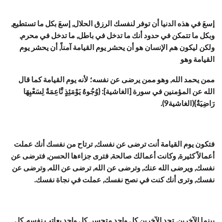
إسعَ في هذه الدنيا أن توفر لنفسك الرزق الحلال, إسعَ بكل ما تستطيع,
وبكل ما تتمكن في حدود أنك ما تدخل في باطل, ما تدخل في محرم,
ولكن ليكون هم الإنسان هو أن يحشر يوم القيامة آمناً, أن يحشر يوم
القيامة وهو
ممن يحمد الله, وهو ممن يرضى عن نفسه؛ لأنه يوم القيامة كما قال
الله عن المؤمنين في سورة [الغاشية]: {وُجُوهٌ يَوْمَئِذٍ نَّاعِمَةٌ لِسَعْيِهَا
رَاضِيَةٌ}(الغاشية9).
فتكون يوم القيامة أنت ترضى عن نفسك, ترتاح من نفسك أنك عملت
أعمالاً كثيرة, وكانت أعمالك صالحة, فترى جزاءها الحسن, فترضى عن
نفسك, ويرضى الله عنك, وترضى عن الله, ترضى عن الله, وترضى عن
نفسك, وترى أنك كنت في نصح نفسك, عملت في نجاة نفسك.
بينما الآخرين, تجد الآخرين كل واحد متحسر, كل واحد يعاتب نفسه, كل