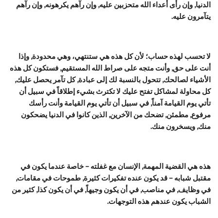
الدنيا, وإن رأى أعداء الله متحزبين عليه, وإن رآهم يكرهونه, وإن رآهم
يتآمرون عليه.
لا تحسب لهذه حساب؛ لأن كل هذه هي ستنتهي، وهي محدودة, وإذا
أنت على حق, وأنت متجه على صراط الله المستقيم, فستكون كل هذه
الأشياء لصالحك, تتحول بالنسبة لك إلى عبادة, كل تآمر يحصل عليك,
كل محاولة لمشاكل تفتح عليك لا تكترث بشيء إطلاقاً في سبيل أن
تأتي يوم القيامة آمناً, في سبيل أن تأتي يوم القيامة وأنت رأسك
مرفوع, مطمئن, تضحك من الآخرين, الذين كانوا في الدنيا يضحكون
منك, ويسخرون منك.
هذه هي القضية المهمة, الإنسان مع غفلته – خاصة عندما يكون في
مقتبل شبابه – قد يكون عنده تفكيرات كثيرة, طموحات في مقامات,
في وظايف, في مناصب, في أن يكون وجيهاً, في أن يكون كذا, كثير من
الشباب يكون عندهم هذه التوجهات.