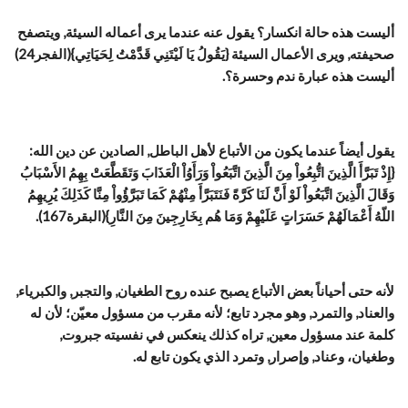
أليست هذه حالة انكسار؟ يقول عنه عندما يرى أعماله السيئة, ويتصفح
صحيفته, ويرى الأعمال السيئة {يَقُولُ يَا لَيْتَنِي قَدَّمْتُ لِحَيَاتِي}(الفجر24)
أليست هذه عبارة ندم وحسرة؟.
يقول أيضاً عندما يكون من الأتباع لأهل الباطل, الصادين عن دين الله:
{إِذْ تَبَرَّأَ الَّذِينَ اتُّبِعُواْ مِنَ الَّذِينَ اتَّبَعُواْ وَرَأَوُاْ الْعَذَابَ وَتَقَطَّعَتْ بِهِمُ الأَسْبَابُ
وَقَالَ الَّذِينَ اتَّبَعُواْ لَوْ أَنَّ لَنَا كَرَّةً فَنَتَبَرَّأَ مِنْهُمْ كَمَا تَبَرَّؤُواْ مِنَّا كَذَلِكَ يُرِيهِمُ
اللّهُ أَعْمَالَهُمْ حَسَرَاتٍ عَلَيْهِمْ وَمَا هُم بِخَارِجِينَ مِنَ النَّارِ}(البقرة167).
لأنه حتى أحياناً بعض الأتباع يصبح عنده روح الطغيان, والتجبر, والكبرياء,
والعناد, والتمرد, وهو مجرد تابع؛ لأنه مقرب من مسؤول معيّن؛ لأن له
كلمة عند مسؤول معين, تراه كذلك ينعكس في نفسيته جبروت,
وطغيان، وعناد, وإصرار, وتمرد الذي يكون تابع له.