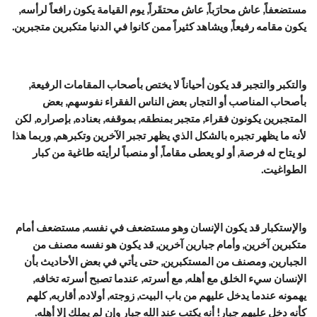
مستضعفاً, عاش محارَباً, عاش محتقَراً, يوم القيامة يكون رافعاً لرأسه,
يكون مقامه رفيعاً, ويشاهد كثيراً ممن كانوا في الدنيا متكبرين متجبرين.
والتكبر والتجبر قد يكون أحياناً لا يختص بأصحاب المقامات الرفيعة,
بأصحاب المناصب أو التجار, بعض الناس الفقراء نفوسهم, بعض
المتجبرين يكونون فقراء, متجبر بمنطقه, بموقفه, بعناده, بإصراره, لكن
لأنه ما يظهر تجبره بالشكل الذي يظهر تجبر الآخرين وتكبرهم, وربما هذا
لو يتاح له فرصة, أو لو يعطى مقاماً, أو منصباً لرأيته طاغية من كبار
الطواغيت.
والإستكبار قد يكون الإنسان وهو مستضعف في نفسه, مستضعف أمام
متكبرين آخرين, وأمام جبارين آخرين, قد يكون هو نفسه مصنف من
الجبارين, ومصنف من المستكبرين, حتى يأتي في بعض الأحاديث بأن
الإنسان سيء الخلق مع أهله, مع أسرته, عندما تصبح أسرته تخافه,
يهمونه عندما يدخل عليهم من باب البيت, زوجته, أولاده, أقاربه, كلهم
كأنه دخل عليهم جبار! أنه يكتب عند الله جبار وإن لم يملك إلا أهله.