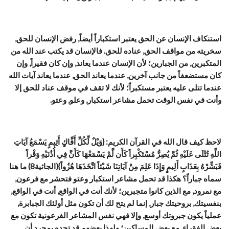
استنكاف الإنسان عن الحق يعتبر استكباراً أيضاً, رفض الإنسان للحق,
سخريته من مواقف الحق, عناده للحق. فالإنسان قد يكتب عند الله من
المتكبرين, من الجبارين؛ لأن الإنسان عندما يعاند, وإن كان فقيراً, وإن
كان مستضعفاً من جانب آخرين, عندما يعاند الحق, عندما يعاند آيات الله
عندما تتلى عليه يعتبر مستكبراً؛ لأنك لا تقف في موقف عناد للحق إلا
وأنت في نفس الوقت تحمل مشاعر استكبار, وعلو, وعتو.
لاحظ كيف قال الله في القرآن الكريم: {وَيْلٌ لِّكُلِّ أَفَّاكٍ أَثِيمٍ يَسْمَعُ آيَاتِ
اللَّهِ تُتْلَى عَلَيْهِ ثُمَّ يُصِرُّ مُسْتَكْبِراً كَأَن لَّمْ يَسْمَعْهَا كَأَنَّ فِي أُذُنَيْهِ وَقْراً
فَبَشِّرْهُ بِعَذَابٍ أَلِيمٍ وَإِذَا عَلِمَ مِنْ آيَاتِنَا شَيْئاً اتَّخَذَهَا هُزُواً}(الجاثية8) ما هنا
سماه جباراً؟ هكذا قد تحمل مشاعر استكبار وعتو فتحشر مع فرعون,
مع نمرود, مع الذين كانوا متجبرين؛ لأنك أنت في الواقع, أنت في الواقع,
بنفسيتك, بروحيتك جبار, إنما لم يتح لك أن تكون مثل أولئك الجبابرة,
عملياً يكون جبروتك أوسع, وإلا فهي نفس المشاعر الفرعونية تكون مع
بعض الفقراء, مع بعض المساكين؛ ولهذا بعضهم قد تجده بمجرد أن