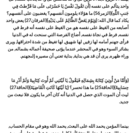
واحد يتألم على نفسه {أَن تَقُولَ نَفْسٌ يَا حَسْرَتَى علَى مَا فَرَّطتُ فِي
جَنبِ اللَّهِ}(الزمر56) ما هؤلاء يلومون أنفسهم؟ يغضبون على أنفسهم؟
يكاد كما قال الله: {وَيَوْمَ يَعَضُّ الظَّالِمُ عَلَى يَدَيْهِ}(الفرقان27) يعض واحد
أصابعه من الغيظ على نفسه هو, من الغيظ على نفسه أنه فرط في
نفسه, فرط في نجاة نفسه, أضاع الفرصة التي سنحت له في الدنيا
فرأى جهنم أمامه لها زفير, لها شهيق, لها تغيظ من شدة احتراقها, ويرى
بشائر السوء وهو في المحشر عندما يؤتى صحيفة أعماله بشماله, من
وراء ظهره, يرى أن قد هي بداية, بداية تعني أن مصيره إلىجهنم.
{وَأَمَّا مَنْ أُوتِيَ كِتَابَهُ بِشِمَالِهِ فَيَقُولُ يَا لَيْتَنِي لَمْ أُوتَ كِتَابِيهْ وَلَمْ أَدْرِ مَا
حِسَابِيهْ}(الحاقة25) ما هذا تحسر؟ {يَا لَيْتَهَا كَانَتِ الْقَاضِيَةَ}(الحاقة27)
ليت أن الموت الذي حصل في الدنيا أنه كان آخر ما يكون, فلا نبعث من
جديد.
بينما المؤمن يحمد الله على البعث, يحمد الله وهو في مقام الحساب,
يحمد الله عندما يدخل الجنة؛ لأنها كلها يجد نعمة عظيمة عليه أنه بعث