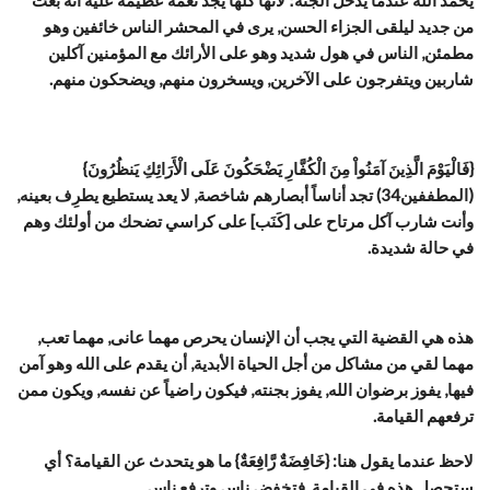
من جديد ليلقى الجزاء الحسن, يرى في المحشر الناس خائفين وهو
مطمئن, الناس في هول شديد وهو على الأرائك مع المؤمنين آكلين
شاربين ويتفرجون على الآخرين, ويسخرون منهم, ويضحكون منهم.
{فَالْيَوْمَ الَّذِينَ آمَنُواْ مِنَ الْكُفَّارِ يَضْحَكُونَ عَلَى الْأَرَائِكِ يَنظُرُونَ}
(المطففين34) تجد أناساً أبصارهم شاخصة, لا يعد يستطيع يطرِف بعينه,
وأنت شارب آكل مرتاح على [كَنَب] على كراسي تضحك من أولئك وهم
في حالة شديدة.
هذه هي القضية التي يجب أن الإنسان يحرص مهما عانى, مهما تعب,
مهما لقي من مشاكل من أجل الحياة الأبدية, أن يقدم على الله وهو آمن
فيها, يفوز برضوان الله, يفوز بجنته, فيكون راضياً عن نفسه, ويكون ممن
ترفعهم القيامة.
لاحظ عندما يقول هنا: {خَافِضَةٌ رَّافِعَةٌ} ما هو يتحدث عن القيامة؟ أي
ستحصل هذه في القيامة, فتخفض ناس وترفع ناس.