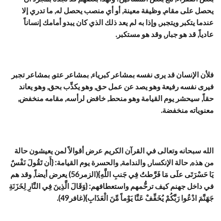
يحصل على مقام, وظيفة معينة, أو أي منصب يحصل له, ما تدري إلا
عندما يتكبر ويتجبر, وإذا به لم يعد ذلك الذي كان يبدو أمامك إنساناً
عادياً, قد هو جبار, وقد هو مستكبر.
فلأن الإنسان قد يرى نفسه بمشاعر كبرياء, بمشاعر عتو, بمشاعر تجبر
فيرى نفسه رفيعة وهو يصد عن عمل حق, وهو يكذِّب بحق, وهو يعاند
حقاً, سيحشر يوم القيامة وهو منحط, خافض لرأسه, مقامه منخفض,
معنوياته منخفضة.
الله سبحانه وتعالى في القرآن الكريم عرض أقوالاً لمن يعيشون حالة
من هذه, حالة الإنكسار, والندامة, والحسرة يوم القيامة: {أَن تَقُولَ نَفْسٌ
يَا حَسْرَتَى علَى مَا فَرَّطتُ فِي جَنبِ اللَّهِ}(الزمر56) يعرض أيضاً, وقد هم
في داخل جهنم كيف ترحُّمهم واستعطافهم: {وَقَالَ الَّذِينَ فِي النَّارِ لِخَزَنَةِ
جَهَنَّمَ ادْعُوا رَبَّكُمْ يُخَفِّفْ عَنَّا يَوْماً مِّنَ الْعَذَابِ}(غافر49).