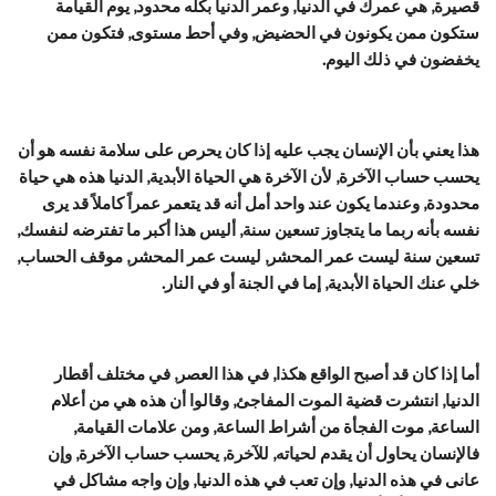
قصيرة, هي عمرك في الدنيا, وعمر الدنيا بكله محدود, يوم القيامة
ستكون ممن يكونون في الحضيض, وفي أحط مستوى, فتكون ممن
يخفضون في ذلك اليوم.
هذا يعني بأن الإنسان يجب عليه إذا كان يحرص على سلامة نفسه هو أن
يحسب حساب الآخرة, لأن الآخرة هي الحياة الأبدية, الدنيا هذه هي حياة
محدودة, وعندما يكون عند واحد أمل أنه قد يتعمر عمراً كاملاً قد يرى
نفسه بأنه ربما ما يتجاوز تسعين سنة, أليس هذا أكبر ما تفترضه لنفسك,
تسعين سنة ليست عمر المحشر, ليست عمر المحشر, موقف الحساب,
خلي عنك الحياة الأبدية, إما في الجنة أو في النار.
أما إذا كان قد أصبح الواقع هكذا, في هذا العصر, في مختلف أقطار
الدنيا, انتشرت قضية الموت المفاجئ, وقالوا أن هذه هي من أعلام
الساعة, موت الفجأة من أشراط الساعة, ومن علامات القيامة,
فالإنسان يحاول أن يقدم لحياته, للآخرة, يحسب حساب الآخرة, وإن
عانى في هذه الدنيا, وإن تعب في هذه الدنيا, وإن واجه مشاكل في