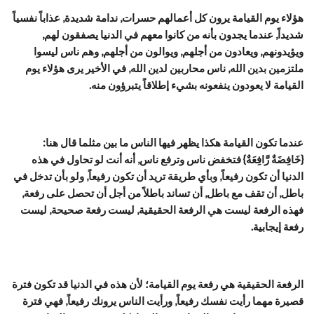
هؤلاء يوم القيامة يرون كل أعمالهم حسرات, ندامة شديدة, عذاباً نفسياً
شديداً, عندما يجدون بأنه من كانوا معهم في الدنيا يصفقون لهم,
ويؤيدونهم, ويعادون من أجلهم, ويوالون من أجلهم, وهم ناس ليسوا
ملتزمين بدين الله, ناس محاربين لدين الله, في الأخير يرى هؤلاء يوم
القيامة لا يعودون ينفعونه بشيء إطلاقاً يتبرؤون منه.
عندما تكون القيامة هكذا يظهر فيها الناس ما بين مثلما قال هنا:
{خَافِضَةٌ رَّافِعَةٌ} فتخفض ناس وترفع ناس, أنه أنت لو تحاول في هذه
الدنيا أن تكون رفيعاً, وبأي طريقة تريد أن تكون رفيعاً, ولو بأن تدخل في
باطل, أن تقف مع باطل, أن تساند باطلاً من أجل أن تحصل على رفعة,
فهذه الرفعة ليست هي الرفعة الحقيقية, ليست رفعة صحيحة, ليست
رفعة إيجابية.
الرفعة الحقيقية هي رفعة يوم القيامة؛ لأن هذه في الدنيا قد تكون فترة
قصيرة مهما رأيت نفسك رفيعاً, ورأيت الناس يرونك رفيعاً, فهي فترة