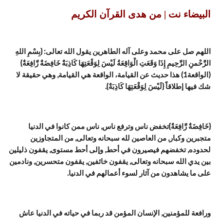
البيضاء نت | من هدى القرآن الكريم
اللهم صل على محمد وعلى آله الطاهرين يقول الله تعالى: {بِسْمِ اللهِ
الرَّحْمنِ الرَّحِيمِ إِذَا وَقَعَتِ الْوَاقِعَةُ لَيْسَ لِوَقْعَتِهَا كَاذِبَةٌ خَافِضَةٌ رَّافِعَةٌ}
(الواقعة1) هذا حديث عن القيامة، الواقعة هي القيامة, وهي حقيقة لا
شك فيها إطلاقاً {لَيْسَ لِوَقْعَتِهَا كَاذِبَةٌ}.
{خَافِضَةٌ رَّافِعَةٌ}تخفض ناس وترفع ناس, ناس ممن كانوا في الدنيا
متجبرين وكبار, من العاصين لله سبحانه وتعالى, من المتجاوزين
لحدوده, تخفضهم فيصيرون في أحط, وإلى أحط مستوى, يقفون ذليلين
بين يدي الله سبحانه وتعالى, يقفون خائفين, يقفون متحسرين, ونادمين
على ما يشاهدون من آثار لسوء أعمالهم في الدنيا.
ورافعة للمؤمنين, الإنسان المؤمن قد ربما في حياته في الدنيا عاش