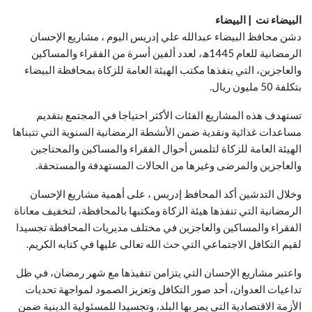
البيضاء نت | البيضاء
دشن محافظ البيضاء عبدالله علي إدريس اليوم ، مشاريع الإحسان
الرمضانية للعام 1445ھ، لعدد ألفين أسرة من الفقراء والمساكين
والعاجزين، التي ينفذها مكتب الهيئة العامة للزكاة بمحافظة البيضاء
بتكلفة 50 مليون ريال.
تستهدف هذه المشاريع الفئات الأكثر احتياجا في المجتمع بتقديم
مساعدات غذائية ونقدية ضمن الأنشطة الرمضانية السنوية التي تتبناها
الهيئة العامة للزكاة لتلمس أحوال الفقراء والمساكين والمحتاجين
والعاجزين والمرضى وغيرها من الحالات المستهدفة والمستحقة.
وخلال التدشين أكد المحافظ إدريس ، على أهمية مشاريع الإحسان
الرمضانية التي تنفذها هيئة الزكاة ومكتبها بالمحافظة، لتخفيف معاناة
الفقراء والمساكين والعاجزين في مختلف مديريات المحافظة تجسيدا
لقيم التكافل الاجتماعي التي حث الله تعالى عليها في كتابه الكريم.
واعتبر مشاريع الإحسان التي يتزامن تنفيذها مع شهر رمضان، في ظل
تداعيات العدوان، أحد صور التكافل وتعزيز الصمود لمواجهة تحديات
الأزمة الاقتصادية التي يمر بها البلد، وتجسيدا للمسئولية الدينية ضمن