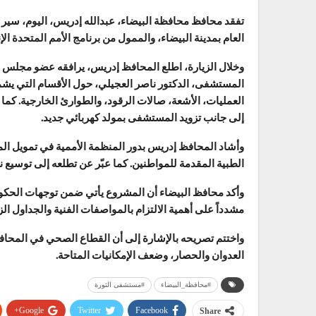
تفقد محافظ محافظة البيضاء، عبدالله إدريس، اليوم، سي
العام بمدينة البيضاء، والممول من برنامج الأمم المتحدة الإنمائي (UNDP) بتكلفة إجمالية بلغت 750
وخلال الزيارة، اطلع المحافظ إدريس، يرافقه عضو مجلس
المستشفى، الدكتور ناصر العجيلي، حول الأقسام التي يش
العمليات، الأشعة، صالات الرقود، والطوارئ الخارجية. كم
إلى جانب تزويد المستشفى بمولد كهربائي جديد.
وأشاد المحافظ إدريس بدور المنظمة الأممية في تمويل ال
الطبية المقدمة للمواطنين. كما عبّر عن تطلعه إلى توسيع
وأكد محافظ البيضاء أن المشروع يأتي ضمن توجهات الحكوم
مشدداً على أهمية الالتزام بالمواصفات الفنية والجداول الز
واختتم تصريحه بالإشارة إلى أن القطاع الصحي في المحافظ
العدوان والحصار، وضعف الإمكانيات المتاحة.
#محافظة_البيضاء
#مستشفى الثورة
Google+
Twitter
Facebook
Share