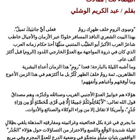
بقلم / عبد الكريم الوشلي
“وسِوى الرومِ خلف ظهرِك رومٌ فعلى أيِّ جانبَيكَ تميلُ”.
بهذا البيت الشعري النافذ المسافر خلودًا عبر الأزمان والأجيال خاطب
شاعرُ العرب الأكبرُ أبو الطيِّب المتنبي منبِّهًا أحدَ حكام زمانه العرب
الذي كان في ذروة المواجهة مع العدوِّ الخارجي اللدود (الروم) قبل أكثرَ
ألف عام..
وما أشبه الليلةَ بالبارحة؛ فعدا “رومِ” هذا الزمان أعداءِ البشرية
الظاهرين.. ثمة رومٌ خلفَ الظهر كُثُرٌ بل ما أكثرَهم في هذا الزمن الأعوج
وما أوقحَهم وأغباهم وأتفهَهم!
هؤلاء هم خوابيرُ العدوّ الأجنبي الغريب وصنائعُه وجُدُرُه، وهم مصداقُ
قول الله تعالى: “لَاْ يُقَاتِلُونَكُمْ جَمِيعًا إِلَّا فِي قُرًى مُّحَصَّنَةٍ أَوْ مِن وَرَاءِ
جُدُرٍ”، وأمريكا لا تقاتل إلا من وراء الوكلاء والصنائع والأدوات..
ما يجري في غزة بكل فجائعيته وغرائبيته ومفارقتِه المذهلة يلقي بظِلالٍ
ثقيلة شديدةِ الوَقْعِ واللسع والاحترار من التساؤلات حول هؤلاء “الجُدُر”
الواقفين بثباتٍ متبلِّدٍ متجمِّدٍ في وضعية الدرع للعدوِّ المجرم وفي مربع