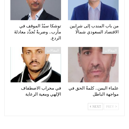
من باب المندب إلى شرايين
توشكا سيّدُ الموقف في
الاقتصاد السعودي شمالًا
مأرب.. وضربةٌ تُجدِّد معادلةَ
الردع.
المقالات
المقالات
علماء اليمن.. كلمةُ الحق في
في محراب الاصطفاف
مواجهة الباطل
الإلهي ومعية الرعاية
NEXT
PREV