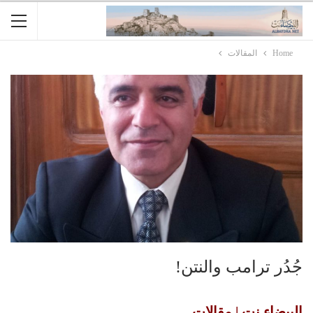
Home
المقالات
جُدُر ترامب والنتن!
البيضاء نت | مقالات