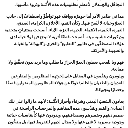
التجاهُل والخِــذلان لأعظمِ مظلوميات هذه الأُمَّــة وذروة مآسيها..
هذا في ظاهر الأمر أما جوهرُه وواقعُه فهو تواطُؤٌ واصطفافٌ إلى جانب
العدوّ وخيانة لا لَبْسَ فيها.. وكأن القيم، الأخلاق، الكرامة، الصدق،
الغيرة، الحَمية، الانتماء، الحرية، العزة، الإباء.. أصبحت مقتنياتٍ متحفية
وديكورات خشبية ميتة.. أصبحت قطعًا أثرية لا نبضَ فيها ولا حياة لدى
هؤلاء المصطفِّين في طابور “التطبيع” والخزي و”البهذلة” والخيانة
والصهينة والأمركة..
فهم ويا للعجب يعطون العدوّ الجزارَ ما يطلب وما يريد بدون تحفُّظٍ ولا
ممانعة.
ويلومون وينقُمون في المقابل على إخوتهم المظلومين والمقارعين
للعدوان والطغيان والظلم؛ ذودًا عن هؤلاء المظلومين المقتولين قصفًا
وحصارًا وتجويعًا!.
يعادون الشعبَ اليمني وشرفاءَ وأحرارَ الأُمَّــة؛ لأنهم ما زالوا على تلك
المبادئ والقيم ويقدِّسون هذه المفاهيم والمرجعيات الراسخة في
صميم دينهم وضميرهم ومصداقيتهم، ويذودون عنها كأَسَاسيات حياتية
وجودية مصيرية لا غنى عنها ولا مجال لديهم للتفريط فيها، بل يضحُّون