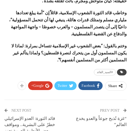
حقيقته: كيان متوحش ومجرم، باتت تقلقه بشدة”.
وخاطب قائد الثورة الشعوب الإسلامية، قائلاً إن “أمة يبلغ تعدادها
ملياري مسلم وتمتلك قدرات هائلة، ينبغي لها أن تتحمل المسؤولية”،
داعيًا إلى أن يتصدر المسلمون – والعرب خصوصًا – واجهة المواجهة
والدفاع عن القضية الفلسطينية.
وختم بالقول: “بعض الشعوب غير الإسلامية تتساءل بمرارة: لماذا لا
يكون المسلمون أول من يتحرك لنصرة فلسطين؟ ولماذا يتألم غير
المسلمين أكثر من المسلمين أنفسهم؟”.
#السيد_القائد
Google+
Twitter
Facebook
Share
NEXT POST
PREV POST
“غزة تُذبح جوعاً والعدو يخدع
قائد الثورة: العدو الإسرائيلي
العالم”
خطرٌ على البشرية.. ومواقف
بعض الأنظمة العربية تعزز