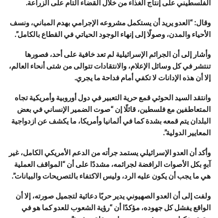
الفلسطيني على إنتاج الغذاء من خلال القضاء التام على الزراعة.
وقال: “العدو يريد أن يستكمل مشروعه الإجرامي بهدم المباني، ونسف
الأحياء والمدن، وصولًا إلى إنهاء الوجود الحياتي في القطاع بالكامل”.
وأشار إلى أن الجرائم الإسرائيلية لم تعد خافية على أحد، فصورها
تنتشر في كل وسائل الإعلام، والانتقادات تتوالى من شتى أنحاء العالم،
إلا أن هذه الإدانات لا تكفي أمام فداحة ما يجري.
وانتقد السيد الحوثي قمع حرية التعبير في دول أوروبية وأمريكية تجاه
المتعاطفين مع فلسطين، قائلًا إن “صوت الضمير الإنساني في بعض
البلدان يتم قمعه بشدة كما في ألمانيا وأمريكا، ما يكشف عن ازدواجية
المعايير الدولية”.
وأكد أن العدو الإسرائيلي يستمد جرأته من الدعم الأمريكي الكامل، غير
آبهٍ بكل الأصوات الرافضة لجرائمه، مشددًا على أن “المواقف العملية
هي ما يجب أن يكون عليه الرد، وليس الاكتفاء بالتصريحات والبيانات”.
ولفت إلى أن العدو الصهيوني يدير حربًا دعائية لتجميل صورته، إلا أن
الواقع يفشل كل جهوده، مؤكدًا أن “رؤية الشعوب للعدو كما هو في