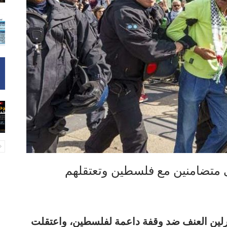
ى متضامنين مع فلسطين وتعتقلهم
رلين العنف ضد وقفة داعمة لفلسطين، واعتقلت