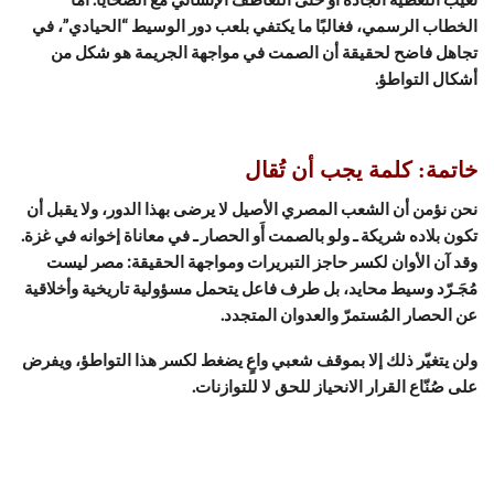
الخطاب الرسمي، فغالبًا ما يكتفي بلعب دور الوسيط “الحيادي”، في
تجاهل فاضح لحقيقة أن الصمت في مواجهة الجريمة هو شكل من
أشكال التواطؤ.
خاتمة: كلمة يجب أن تُقال
نحن نؤمن أن الشعب المصري الأصيل لا يرضى بهذا الدور، ولا يقبل أن
تكون بلاده شريكة ـ ولو بالصمت أَو الحصار ـ في معاناة إخوانه في غزة.
وقد آن الأوان لكسر حاجز التبريرات ومواجهة الحقيقة: مصر ليست
مُجَـرّد وسيط محايد، بل طرف فاعل يتحمل مسؤولية تاريخية وأخلاقية
عن الحصار المُستمرّ والعدوان المتجدد.
ولن يتغيّر ذلك إلا بموقف شعبي واعٍ يضغط لكسر هذا التواطؤ، ويفرض
على صُنّاع القرار الانحياز للحق لا للتوازنات.