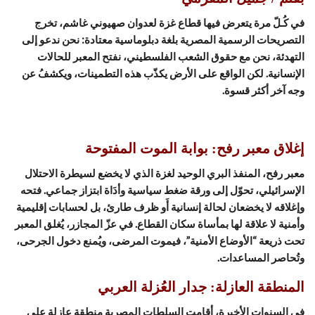
في كُـلّ مرة يتعرض فيها قطاع غزة لعدوان صهيوني غاشم، تخرج
التصريحات الرسمية المصرية بلغة دبلوماسية معتادة: نحن ندعو إلى
التهدئة، نحن مع حقوق الشعب الفلسطيني، نفتح المعبر للحالات
الإنسانية. لكن الواقع على الأرض يكذّب هذه التطمينات، ويكشفُ عن
وجه آخر أكثر قسوة.
إغلاق معبر رفح: بوابة الموت المفتوحة
معبر رفح، المنفذ البري الوحيد لغزة الذي لا يخضع لسيطرة الاحتلال
الإسرائيلي، تحوّل إلى ورقة ضغط سياسية وأدَاة ابتزاز جماعي. فتحه
وإغلاقه لا يخضعان لحالة إنسانية أَو ظرف طارئ، بل لحسابات إقليمية
وأمنية لا علاقة لها بمأساة سكان القطاع. في عزّ المجازر، يُغلق المعبر
تحت ذريعة “الأوضاع الأمنية”، فيموت المرضى، ويُمنع دخول الجرحى،
وتُحاصر المساعدات.
المنطقة العازلة: جدار العُزلة العربي
في السنوات الأخيرة، أقامت السلطات المصرية منطقة عازلة على