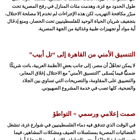
طول الحدود مع غزة، وهدمت مئات المنازل في رفح المصرية تحت
مبرّر مكافحة التهريب. لكن هذه الإجراءات لم تخدم إلا مصلحة الاحتلال،
بتجفيف شريان الحياة الوحيد للفلسطينيين تحت الحصار، ومنع إدخَال
أية مواد أَو تجهيزات طبية وغذائية من الجهة المصرية.
التنسيق الأمني من القاهرة إلى “تل أبيب”
لا يمكن تجاهُلُ أن مصر، إلى جانب بعضِ الأنظمة العربية، باتت شريكًا
ضمنيًّا فيما يُسمّى “التنسيق الأمني” مع الاحتلال. إغلاق المعابر،
والتضييق على المقاومة، والتصريحات التي تساوي بين الجلاد
والضحية، كلها تصب في خدمة المشروع الصهيوني.
صمت إعلامي ورسمي = التواطؤ
في الوقت الذي تتدفق فيه دماء الفلسطينيين في شوارع غزة، تنشغل
الفضائيات المصرية بمسلسلات الصيف ومشكلات المشاهير، فيما
تغيب التغطية الجادّة أَو حتى التعاطف الإنساني مع الضحايا. أما