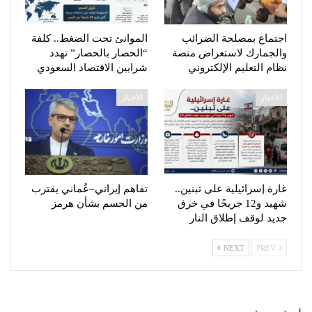
اجتماع بمصلحة الضرائب
الموانئ تحت الضغط.. كلفة
والجمارك لاستعراض منصة
“الحصار بالحصار” تهدد
نظام التعليم الإلكتروني
شرايين الاقتصاد السعودي
الأخبار
الأخبار
غارة إسرائيلية على تبنين..
تفاهم إيراني–عُماني يقترب
شهيد و12 جريحًا في خرق
من الحسم بشأن هرمز
جديد لوقف إطلاق النار
NEXT
PREV