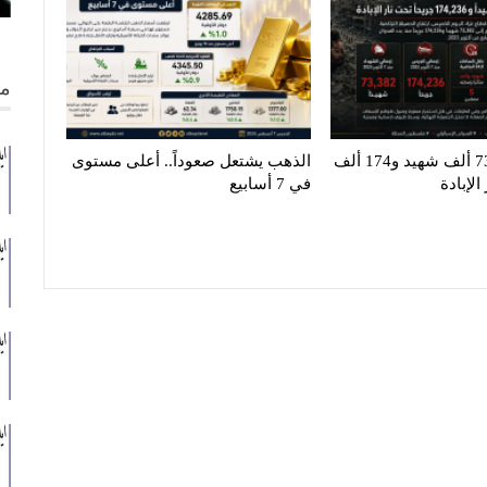
من
غزة تنزف.. 73 ألف شهيد و174 ألف
الذهب يشتعل صعوداً.. أعلى مستوى
لإبادة
في 7 أسابيع