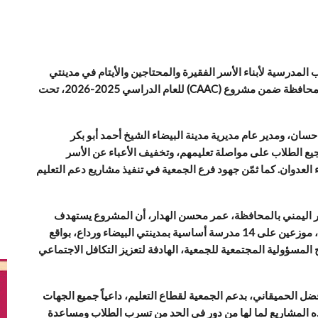
لمدرسية لأبناء الأسر الفقيرة والمحتاجين والأيتام في مدينتي
البيضاء ورداع، والذي تنفذه جمعية الهلال الأحمر اليمني بالمحافظة ضمن مشروع (CAAC) للعام الدراسي 2025-2026، تحت
ن، ومدير عام مديرية مدينة البيضاء الشيخ أحمد أبو بكر
يع الطلاب على مواصلة تعليمهم، وتخفيف الأعباء عن الأسر
لعدوان. كما ثمّن جهود فرع الجمعية في تنفيذ مشاريع دعم التعليم
حمر اليمني بالمحافظة، عمر محسن الهدار، أن المشروع يستهدف
1500 طالب وطالبة من الصفوف الأولى (1-2-3) الابتدائية، موزعين على 14 مدرسة أساسية بمدينتي البيضاء ورداع، بواقع
ج المسؤولية المجتمعية للجمعية، الهادفة لتعزيز التكافل الاجتماعي
فضل الحميقاني، بدعم الجمعية لقطاع التعليم، داعياً جميع الجهات
ه المشاريع لما لها من دور في الحد من تسرب الطلاب ومساعدة