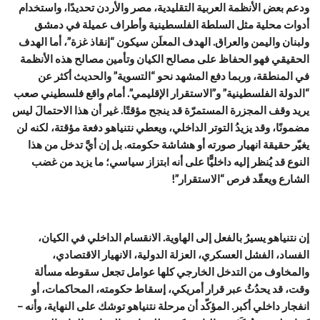
ودعم بعض الأنظمة العربية التقليدية، مصر والأردن تحديدًا، واستخدام
أدوات محلية مثل السلطة الفلسطينية وأطراف عميلة في دمشق
ولبنان واليمن والعراق. الهدف المعلَن سيكون “إنقاذ غزة”، أما الهدف
الحقيقي فهو الحفاظ على مصالح الكيان وتأمين مصالح هذه الأنظمة
في المنطقة، وربما دفع المشهد نحو “التسوية” والحديث أكثر عن
“الدولة الفلسطينية” و”الاستقرار الإقليمي”. أمام واقع فلسطيني صعب
يريد وقف المجزرة المستمرّة قد ينجح مؤقتًا. غير أن هذا الاحتمالَ ليس
مضمونًا، وقد يزيدُ التوتر الداخلي، ويعطي نتنياهو دفعة مؤقتة، لكنه لن
يغيّر حقيقة انهيار صورته أو هشاشة حكومته. بل إن أيَّ تدخل من هذا
النوع قد يُنظر إليه داخليًّا على أنه ابتزاز سياسي؛ ما يزيد من غضب
الشارع ويعقّد فرص “الاستقرار”!
إن نتنياهو يسيرُ بالفعل إلى الهاوية. الانقسام الداخلي في الكيان،
الفساد، الفشل العسكري، العزلة الدولية، الانهيار الاقتصادي،
والمخاوف من التدخل الخارجي كلها عوامل تجعل سقوطه مسألة
وقت، قد يحدُثُ عبر قرار أمريكي، إسقاط حكومته، المحاكمات، أو
انفجار داخلي أكبر. المؤكّد أن مرحلة نتنياهو توشك على النهاية، وأنه –