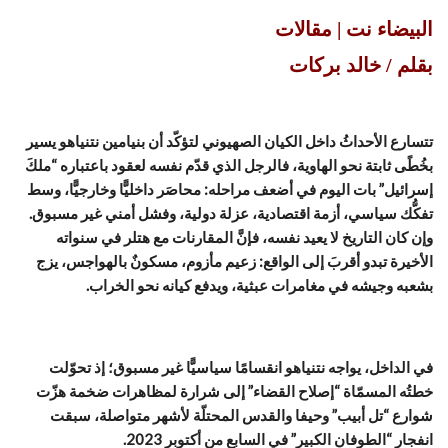
البيضاء نت | مقالات
بقلم / خالد بركات
تتسارع الأحداثُ داخل الكيان الصهيوني لتؤكّد أن بنيامين نتنياهو يسير
بخُطًى ثابتة نحو الهاوية، فالرجل الذي قدّم نفسه لعقود باعتباره “ملكَ
إسرائيل” بات اليوم في أضعف مراحله: محاصَر داخليًّا وخارجيًّا، وسط
تفكُّك سياسي، أزمة اقتصادية، عزلة دولية، وفشل أمني غير مسبوق.
وإن كان التاريخ لا يعيد نفسه، فإنَّ المقارنات مع هتلر في سنواته
الأخيرة تبدو أقربَ إلى الواقع: زعيم مأزوم، مسكونٌ بالهواجس، يزج
بشعبه وجيشه في مغامرات عبثية، ويدفع كيانه نحو الخراب.
في الداخل، يواجه نتنياهو انقسامًا سياسيًّا غير مسبوق؛ إذ تحوّلت
خطتُه المسمّاة “إصلاح القضاء” إلى شرارة لمظاهرات ضخمة هزّت
شوارع “تل أبيب” وحيفا والقدس المحتلّة لأشهر متواصلة، سبقت
انفجار “الطوفان الكبير” في السابع من أكتوبر 2023.