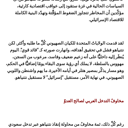
السياسات الحالية في غزة ستقود إلى عواقب اقتصادية كارثية،
مؤكّدين أن المخاطر تتجاوز الضغوط المؤقَّتة وتهدّد البنية الكاملة
للاقتصاد الإسرائيلي.
لقد قدمت الولاياتُ المتحدة للكيان الصهيوني كُلَّ ما طلبه وأكثر. لكن
نتنياهو فشل في تحقيق أهدافه، وانهارت صورته كـ “قائد قوي”. اليوم
يُنظَر إليه داخليًّا على أنه زعيم ضعيف وفاسد، مرعوب من السجن،
مهووس بالسلطة، لا يملك أي رؤية سوى البقاء يومًا إضافيًّا في الحكم،
وهو مسار يذكّر بمصير هتلر في أيامه الأخيرة. ما يهم واشنطن واللوبي
الصهيوني، في نهاية الأمر، مستقبل “إسرائيل” لا مستقبل نتنياهو.
مخاوفُ التدخل العربي لصالح العدوّ
رغم كُلِّ ذلك، ثمة مخاوفُ من محاولة إنقاذ نتنياهو عبر تدخل سعودي