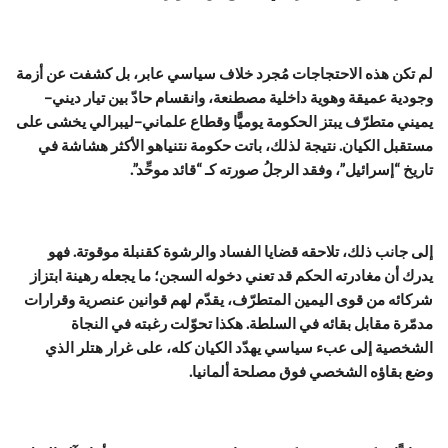
لم تكن هذه الاحتجاجات مُجرد خلاف سياسي عابر، بل كشفت عن أزمة
وجودية عميقة وهوية داخلية مصطنعة، وانقسام حادّ بين تيار ديني–
يميني متطرّف يبتز الحكومة يوميًّا وقطاع علماني–ليبرالي يخشى على
مستقبل الكيان. نتيجة لذلك، باتت حكومة نتنياهو الأكثر هشاشة في
تاريخ “إسرائيل”، وفقد الرجلُ صورته كـ “قائد موحِّد”.
إلى جانب ذلك، تلاحقه قضايا الفساد والرشوة كقنبلة موقوتة. فهو
يدرك أن مغادرته الحكم قد تعني دخوله السجن؛ ما يجعله رهينة ابتزاز
شركائه من قوى اليمين المتطرّف، يقدّم لهم قوانين عنصرية وقرارات
مدمّرة مقابل بقائه في السلطة. هكذا تحوّلت رغبته في النجاة
الشخصية إلى عبء سياسي يهدّد الكيان كله، على غرار هتلر الذي
وضع بقاؤه الشخصي فوق مصلحة ألمانيا.