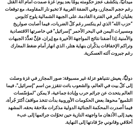
ميدانيًّا، يتكشف عجز حكومته يومًا بعد يوم: غزة صمدت أمام آلة القتل
رغم حجم المجازر، وفي الضفة الغربية لا تخبو نار المقاومة، مع توقعات
بغليان أكبر في الفترة القادمة. على الجبهة الشمالية يلوح كابوس
“حزب الله” الذي لم ينكسر رغم كلّ الضربات، فيما أصابت صواريخ
ومسيرات اليمن في البحر الأحمر “إسرائيل” في خاصرتها الاقتصادية
والأمنية. إذا أضفنا نتائج المواجهة الأخيرة مع إيران، فإنَّ تعدُّدَ الجبهات
وتراكم الإخفاقات يذكّران بنهاية هتلر، الذي انهار أمام ضغط المعارك
رغم جبروت آلته العسكرية.
دوليًّا، يعيش نتنياهو عزلة غير مسبوقة: صور المجازر في غزة وصلت
إلى كلّ بيت في العالم، والشعوب باتت تتقزز من اسم “إسرائيل”، فيما
العالم يتحدث عن جرائم حرب وإبادة جماعية، لا يمكن “لمؤسّسات
التلميع” محوها. بعض الحكومات الأوروبية بدأت تتخذ مواقفَ أكثرَ جُرأة،
فيما أصدرت المحكمة الجنائية الدولية مذكرات ملاحقة بحقه. المشهد
يعيد إلى الأذهان ما واجهته النازية حين تحوّلت جرائمها إلى عبء
أخلاقي وقانوني جرّ قادتها إلى النهاية.