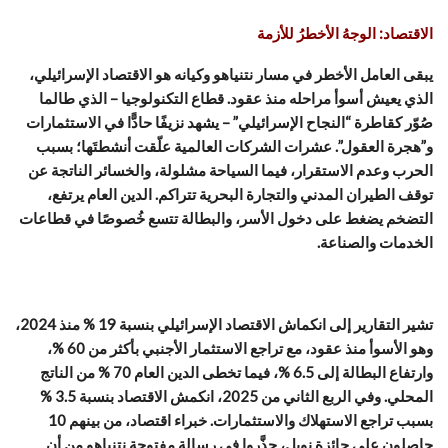
الاقتصاد: الوجهُ الأخطرُ للأزمة
يبقى العامل الأخطر في مسار نتنياهو وكيانه هو الاقتصاد الإسرائيلي،
الذي يعيش أسوأ مراحله منذ عقود. قطاع التكنولوجيا – الذي طالما
صُوّر كقاطرة “النجاح الإسرائيلي” – يشهد نزيفًا حادًّا في الاستثمارات
و”هجرة العقول”. عشرات الشركات العالمية علّقت أنشطتَها؛ بسبب
الحرب وعدم الاستقرار، فيما السياحة مشلولة، والخسائر الناتجة عن
توقف الطيران المدني والتجارة البحرية تتراكم. الدين العام يرتفع،
التضخم يضغط على دخول الأسر، والبطالة تتسع خُصوصًا في قطاعات
الخدمات والصناعة.
تشير التقارير إلى انكماش الاقتصاد الإسرائيلي بنسبة 19 % منذ 2024،
وهو الأسوأ منذ عقود، مع تراجع الاستثمار الأجنبي بأكثر من 60 %،
وارتفاع البطالة إلى 6.5 %، فيما تخطى الدين العام 70 % من الناتج
المحلي. وفي الربع الثاني من 2025، انكمش الاقتصاد بنسبة 3.5 %
بسبب تراجع الاستهلاك والاستثمارات. خبراء اقتصاد، من بينهم 10
حاصلون على جائزة نوبل، حذَّروا في رسالة مفتوحة نتنياهو من أن