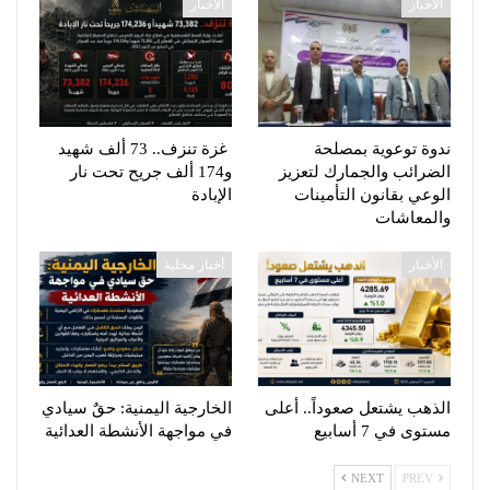
الأخبار
الأخبار
ندوة توعوية بمصلحة
غزة تنزف.. 73 ألف شهيد
الضرائب والجمارك لتعزيز
و174 ألف جريح تحت نار
الوعي بقانون التأمينات
الإبادة
والمعاشات
الأخبار
أخبار محلية
الذهب يشتعل صعوداً.. أعلى
الخارجية اليمنية: حقٌ سيادي
مستوى في 7 أسابيع
في مواجهة الأنشطة العدائية
NEXT
PREV