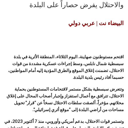
والاحتلال يفرض حصاراً على البلدة
البيضاء نت | عربي دولي
اقتحم مستوطنون صهاينة، اليوم الثلاثاء، المنطقة الأثرية في بلدة
سبسطية شمال نابلس، وسط إجراءات عسكرية مشددة من قوات
الاحتلال، تضمنت إغلاق الموقع والطرق المؤدية إليه أمام المواطنين،
حسبما أفاد رئيس بلدية البلدة.
وتتعرض سبسطية بشكل مستمر لاقتحامات المستوطنين بحماية
الاحتلال، تترافق مع أعمال استفزاز وإجبار أصحاب المحال على إغلاق
محلاتهم. مؤخراً، ألصقت سلطات الاحتلال نسخاً عن “قرار” تحويل
مساحات من أراضي البلدة إلى “موقع أثري إسرائيلي”.
وتستمر قوات الاحتلال، بدعم أمريكي وأوروبي، منذ 7 أكتوبر 2023، في
تنفيذ جرائم الإبادة والحصار على قطاع غزة، إضافة إلى شن اعتداءات