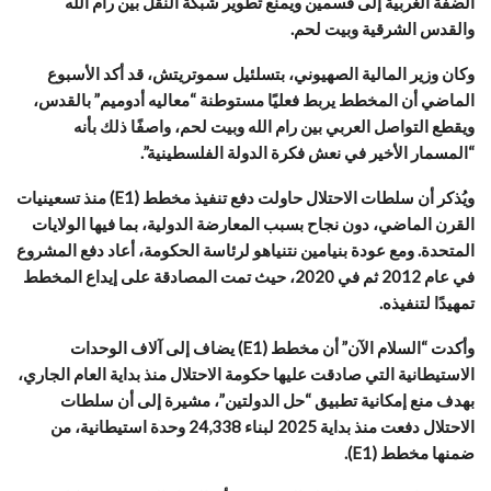
الضفة الغربية إلى قسمين ويمنع تطوير شبكة النقل بين رام الله
والقدس الشرقية وبيت لحم.
وكان وزير المالية الصهيوني، بتسلئيل سموتريتش، قد أكد الأسبوع
الماضي أن المخطط يربط فعليًا مستوطنة “معاليه أدوميم” بالقدس،
ويقطع التواصل العربي بين رام الله وبيت لحم، واصفًا ذلك بأنه
“المسمار الأخير في نعش فكرة الدولة الفلسطينية”.
ويُذكر أن سلطات الاحتلال حاولت دفع تنفيذ مخطط (E1) منذ تسعينيات
القرن الماضي، دون نجاح بسبب المعارضة الدولية، بما فيها الولايات
المتحدة. ومع عودة بنيامين نتنياهو لرئاسة الحكومة، أعاد دفع المشروع
في عام 2012 ثم في 2020، حيث تمت المصادقة على إيداع المخطط
تمهيدًا لتنفيذه.
وأكدت “السلام الآن” أن مخطط (E1) يضاف إلى آلاف الوحدات
الاستيطانية التي صادقت عليها حكومة الاحتلال منذ بداية العام الجاري،
بهدف منع إمكانية تطبيق “حل الدولتين”، مشيرة إلى أن سلطات
الاحتلال دفعت منذ بداية 2025 لبناء 24,338 وحدة استيطانية، من
ضمنها مخطط (E1).