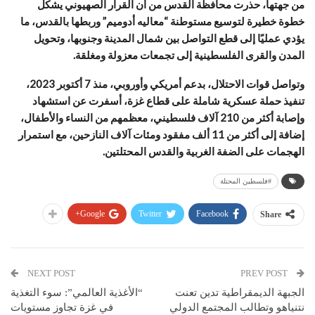
من جهتها، حذرت محافظة القدس من أن القرار الصهيوني يشكل
خطوة خطيرة لتوسيع مستوطنة “معاليه أدوميم” وربطها بالقدس، ما
يؤدي عمليًا إلى قطع التواصل بين شمال المدينة وجنوبها، وتحويل
المدن والقرى الفلسطينية إلى تجمعات معزولة ومغلقة.
وتواصل قوات الاحتلال، بدعم أمريكي وأوروبي، منذ 7 أكتوبر 2023،
تنفيذ حملة عسكرية شاملة على قطاع غزة، أسفرت عن استشهاد
وإصابة أكثر من 210 آلاف فلسطيني، معظمهم من النساء والأطفال،
إضافة إلى أكثر من 11 ألف مفقود ومئات آلاف النازحين، مع استمرار
الهجمات على الضفة الغربية والقدس المحتلتين.
#فلسطين المحتلة
Google+
Twitter
Facebook
Share
NEXT POST
PREV POST
الجبهة الديمقراطية تدين تعنت
“الأغذية العالمي”: سوء التغذية
نتنياهو وتطالب المجتمع الدولي
في غزة تجاوز مستويات