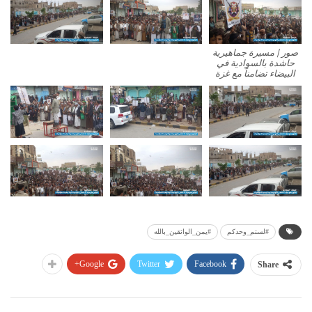
صور | مسيرة جماهيرية
حاشدة بالسوادية في
البيضاء تضامناً مع غزة
#لستم_وحدكم
#يمن_الواثقين_بالله
Google+
Twitter
Facebook
Share