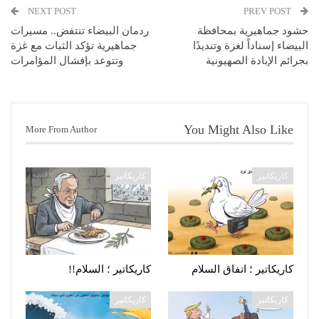
NEXT POST
PREV POST
حشود جماهيرية بمحافظة
ردمان البيضاء تنتفض.. مسيرات
البيضاء إسناداً لغزة وتنديدًا
جماهيرية تؤكد الثبات مع غزة
بجرائم الإبادة الصهيونية
وتتوعد بإفشال المؤامرات
You Might Also Like
More From Author
كاريكاتير
كاريكاتير
كاريكاتير ؛ اتفاق السلام
كاريكاتير ؛ السلام!!
كاريكاتير
كاريكاتير