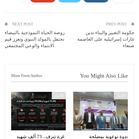
NEXT POST
PREV POST
حكومة التغيير والبناء تدين
روضة الحياة النموذجية بالبيضاء
غارات إسرائيلية على العاصمة
تحتفل بالمولد النبوي وتعزز قيم
صنعاء
الانتماء والوعي المجتمعي
You Might Also Like
More From Author
الأخبار
الأخبار
ندوة توعوية بمصلحة
غزة تنزف.. 73 ألف شهيد