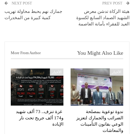
NEXT POST
PREV POST
هيئة الزكاة تدشن معرض
جمارك نهم يحبط محاولة تهريب
الشهيد الصماد السابع لكسوة
كمية كبيرة من المخدرات
العيد للفقراء بأمانة العاصمة
You Might Also Like
More From Author
الأخبار
الأخبار
ندوة توعوية بمصلحة
غزة تنزف.. 73 ألف شهيد
الضرائب والجمارك لتعزيز
و174 ألف جريح تحت نار
الوعي بقانون التأمينات
الإبادة
والمعاشات