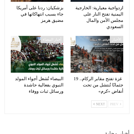
ازدواجية معيارية: الخارجية
بزشكيان: ردنا على أمريكا
اليمنية تفتح النار على
جاء بسبب انتهاكاتها في
مجلس الأمن والمال
مضيق هرمز
السعودي
الأخبار
أخبار البيضاء
غزة تفتح مقابر الركام.. 19
البيضاء تُشعل أجواء المولد
جثمانًا تُنتشل من تحت
النبوي بفعالية حاشدة
أنقاض «كرم»
ورسائل ثبات ووفاء
NEXT
PREV
أخبار محلية