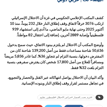
كشف المكتب الإعلامي الحكومي في غزة أن الاحتلال الإسرائيلي
ارتكب 3076 خرقاً لاتفاق وقف إطلاق النار خلال 232 يوماً، منذ 10
أكتوبر 2025 وحتى نهاية مايو الماضي، ما أدى إلى استشهاد 939
فلسطينياً وإصابة 2889 آخرين، إضافة إلى اعتقال 82 مواطناً.
وأوضح المكتب أن الاحتلال لم يلتزم ببنود الاتفاق، حيث سمح بدخول
50,636 شاحنة مساعدات فقط من أصل 139,200 شاحنة كان من
المفترض دخولها، بنسبة التزام لم تتجاوز 36%. كما غادر 5,836 مريضاً
ومسافراً للعلاج من أصل 17,800 شخص كان يفترض سفرهم، بنسبة
التزام بلغت 32% فقط.
وأكد البيان أن الاحتلال يواصل انتهاكاته عبر القتل والحصار والتجويع،
في تجاهل مستمر لقرار وقف إطلاق النار وبنوده الإنسانية.
#غزة_تحت_الحصار #جرائم_الاحتلال #فلسطين_تقاوم