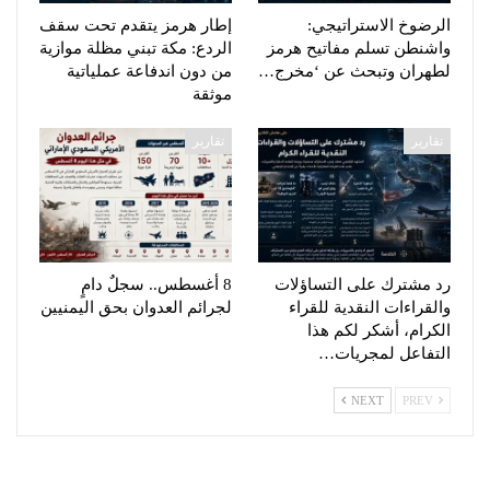
الرضوخ الاستراتيجي:
إطار هرمز يتقدم تحت سقف
واشنطن تسلم مفاتيح هرمز
الردع: مكة تبني مظلة موازية
لطهران وتبحث عن ‘مخرج…
من دون اندفاعة عملياتية
موثقة
تقارير
تقارير
رد مشترك على التساؤلات
8 أغسطس.. سجلٌ دامٍ
والقراءات النقدية للقراء
لجرائم العدوان بحق اليمنيين
الكرام، أشكر لكم هذا
التفاعل لمجريات…
NEXT
PREV