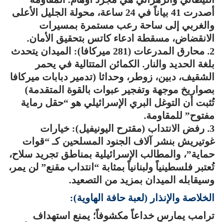
أصدرت 41 بياناً في 24 ساعة، محولة الجليل الأعلى
والغربي إلى ساحة رعب مستمرة بمسيرات
الانقضاض، مسقطة ادعاء كاتس بتحقيق الأمان.
2. محارق المدرعات (281 ميركافا): الميدان يتحدث
بلغة الحديد والنار. الكمائن المتتالية في يحمر
الشقيف، دبين، زوطر، وحداثا (تدمير دبابات ميركافا
بصواريخ موجهة وتفجير عبوات بالقوة المتقدمة)
تُثبت أن التوغل البري الإسرائيلي هو “حقل رماية
مفتوح” للمقاومة.
3. رفض الانتداب (مقترح اليونيفيل): خيارات
غوتيريش بنشر آلاف الجنود المسلحين كـ “قوات
حماية”، والمطالب الإسرائيلية بمناطق تجريد سلاح،
تُعتبر فلسطينياً ولبنانياً بمثابة “انتداب مقنع” لن يمر،
وسيقابله الميدان بمزيد من التصعيد.
الخلاصة والإنذار (لعبة حافة الهاوية):
ترامب يمارس خداعاً مكشوفاً؛ يمنع استهداف