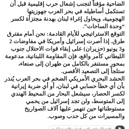
الضاحية مؤقتاً لتجنب إشعال حرب إقليمية قبل أن
تستكمل أساطيله في بحر العرب جهوزيتها
الهجومية، ويحاول إغراء لبنان بهدنة مجتزأة لكسر
“وحدة الساحات”.
التوقع الاستراتيجي للأيام القادمة: نحن أمام مفترق
طرق. إذا أصرت إسرائيل وأمريكا في مفاوضات 2
و3 يونيو (حزيران) على إبقاء قوات الاحتلال جنوب
الليطاني كأمر واقع، فإن المقاومة اللبنانية، مدعومة
بمحور مستنفر بالكامل من طهران إلى صنعاء،
ستلجأ إلى التصعيد الأقصى.
الحشد البحري الأمريكي الضخم في بحر العرب يُنذر
بأن أي خطأ حسابي في لبنان، أو أي ضربة إيرانية
لكسر الحصار، سيشعل البحار من المحيط الهندي
إلى المتوسط، ولن تجد إسرائيل من يحمي
مستوطناتها حين تنهمر عليها آلاف الصواريخ
والمسيرات من كل حدب وصوب.
#لعبة_الأمم #بحر_العرب #ترامب #الضربة_الكبرى