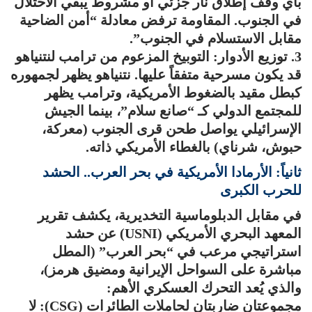
بأي وقف إطلاق نار جزئي أو مشروط يبقي الاحتلال
في الجنوب. المقاومة ترفض معادلة “أمن الضاحية
مقابل الاستسلام في الجنوب”.
3. توزيع الأدوار: التوبيخ المزعوم من ترامب لنتنياهو
قد يكون مسرحية متفقاً عليها. نتنياهو يظهر لجمهوره
كبطل مقيد بالضغوط الأمريكية، وترامب يظهر
للمجتمع الدولي كـ “صانع سلام”، بينما الجيش
الإسرائيلي يواصل طحن قرى الجنوب (معركة،
حبوش، شرناي) بالغطاء الأمريكي ذاته.
ثانياً: الأرمادا الأمريكية في بحر العرب.. الحشد
للحرب الكبرى
في مقابل الدبلوماسية التخديرية، يكشف تقرير
المعهد البحري الأمريكي (USNI) عن حشد
استراتيجي مرعب في “بحر العرب” (المطل
مباشرة على السواحل الإيرانية ومضيق هرمز)،
والذي يُعد التحرك العسكري الأهم:
مجموعتان ضاربتان لحاملات الطائرات (CSG): لا