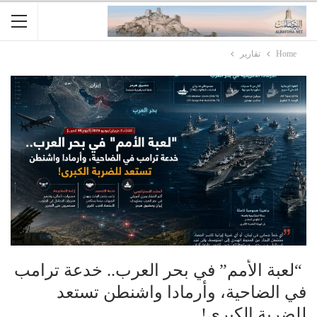
Home
تقارير
“لعبة الأمم” في بحر العرب.. خدعة ترامب
في الضاحية، وأرمادا واشنطن تستعد
للضربة الكبرى!