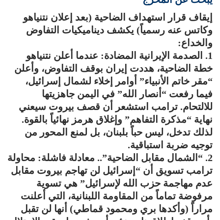
إيقاف قرار استهداف الضاحية (بعد إعلان نتنياهو
وكاتس عنه رسمياً) يكشف ديناميكيات التفاوض
والخداع:
1. الصدمة الإيرانية المضادة: عندما أعلن نتنياهو
خطة الضاحية، هددت إيران بوقف التفاوض، وأعلن
“مقر خاتم الأنبياء” أوامر إخلاء لشمال إسرائيل،
فيما رفعت “أنصار الله” في اليمن جاهزيتها
للالتحام. ترامب استشعر أن قصف بيروت سيعني
نهاية “مذكرة التفاهم” وإغلاق هرمز نهائياً بالقوة.
لذلك تدخل، ليس حباً بلبنان، بل لمنع المحور من
توجيه ضربة استباقية.
2. “الشمال مقابل الضاحية”.. معادلة فاشلة: محاولة
ترامب تسويق أن “إسرائيل لن تهاجم بيروت مقابل
عدم مهاجمة حزب الله لإسرائيل” هي تسوية
مرفوضة تماماً من المقاومة اللبنانية، التي أعلنت
مراراً (وأكدها بري ومحمود قماطي) أنها لن تقبل