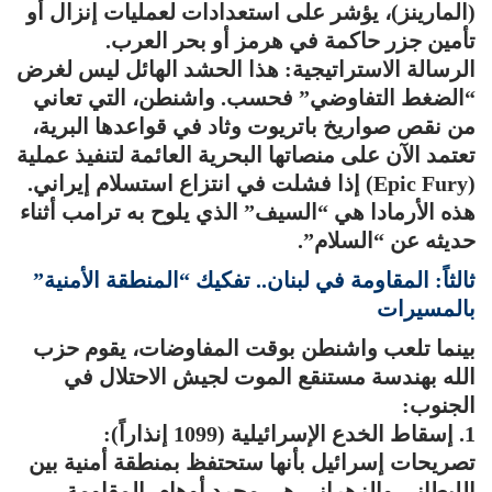
(المارينز)، يؤشر على استعدادات لعمليات إنزال أو
تأمين جزر حاكمة في هرمز أو بحر العرب.
الرسالة الاستراتيجية: هذا الحشد الهائل ليس لغرض
“الضغط التفاوضي” فحسب. واشنطن، التي تعاني
من نقص صواريخ باتريوت وثاد في قواعدها البرية،
تعتمد الآن على منصاتها البحرية العائمة لتنفيذ عملية
(Epic Fury) إذا فشلت في انتزاع استسلام إيراني.
هذه الأرمادا هي “السيف” الذي يلوح به ترامب أثناء
حديثه عن “السلام”.
ثالثاً: المقاومة في لبنان.. تفكيك “المنطقة الأمنية”
بالمسيرات
بينما تلعب واشنطن بوقت المفاوضات، يقوم حزب
الله بهندسة مستنقع الموت لجيش الاحتلال في
الجنوب:
1. إسقاط الخدع الإسرائيلية (1099 إنذاراً):
تصريحات إسرائيل بأنها ستحتفظ بمنطقة أمنية بين
الليطاني والزهراني هي مجرد أوهام. المقاومة