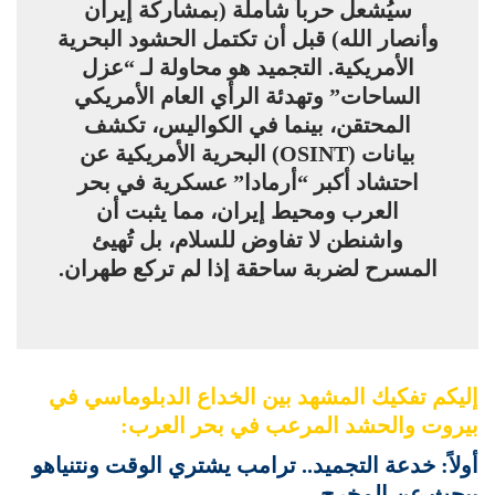
سيُشعل حرباً شاملة (بمشاركة إيران
وأنصار الله) قبل أن تكتمل الحشود البحرية
الأمريكية. التجميد هو محاولة لـ “عزل
الساحات” وتهدئة الرأي العام الأمريكي
المحتقن، بينما في الكواليس، تكشف
بيانات (OSINT) البحرية الأمريكية عن
احتشاد أكبر “أرمادا” عسكرية في بحر
العرب ومحيط إيران، مما يثبت أن
واشنطن لا تفاوض للسلام، بل تُهيئ
المسرح لضربة ساحقة إذا لم تركع طهران.
إليكم تفكيك المشهد بين الخداع الدبلوماسي في
بيروت والحشد المرعب في بحر العرب:
أولاً: خدعة التجميد.. ترامب يشتري الوقت ونتنياهو
يبحث عن المخرج