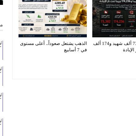
من
غزة تنزف.. 73 ألف شهيد و174 ألف
الذهب يشتعل صعوداً.. أعلى مستوى
لإبادة
في 7 أسابيع