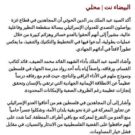
البيضاء نت | محلي
أكد السيد عبد الملك بدر الدين الحوثي أن المجاهدين في قطاع غزة
يواصلون التصدي للعدوان الإسرائيلي ببسالة منقطعة النظير وفاعلية
عالية، مشيراً إلى أنهم ألحقوا بالعدو خسائر وهزائم كبيرة من خلال
عمليات بطولية، أبدعوا فيها في التخطيط والتكتيك والتنفيذ، ما يعكس
تطوراً لافتاً في أدائهم الجهادي.
وأشاد السيد عبد الملك بأداء الشهيد القائد محمد الضيف، قائد كتائب
القسام، ورفاقه، واصفاً إياه بأنه أحد رواد مدرسة الجهاد في فلسطين
ونموذج ملهم في الأداء الراقي والناجح، حيث قدم مع رفاقه درساً
عظيماً عن الانطلاقة الإيمانية الجهادية التي ترتقي بالإنسان وتحقق
إنجازات عظيمة رغم الظروف الصعبة والإمكانات المحدودة.
وأشار إلى أن المجاهدين في فلسطين هم من أعاقوا العدو الإسرائيلي
عن تجاوز المعركة في غزة نحو بقية بلدان الأمة، وشكلوا جسراً حامياً
منع العدو من التفرغ لمعركته مع باقي أطراف المنطقة. كما شدد على
أنهم حافظوا على القضية الفلسطينية من الاندثار والنسيان، في مقابل
فشل خيار المساومات.