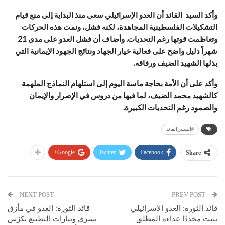
وأكد السيد القائد أن العدو الإسرائيلي سعى منذ البداية إلى منع قيام
التشكيلات الفلسطينية المجاهدة، لكنه فشل، ونمت هذه الحركات
وتعاظمت قوتها رغم التحديات. وأضاف أن فشل العدو على مدى 21
شهراً دليل واضح على فعالية خيار الجهاد ونتائج الجهود الإيمانية التي
بذلها الشهيد الضيف ورفاقه.
وأكد على أن الأمة بحاجة ماسة اليوم إلى استلهام النماذج الملهمة
كالشهيد محمد الضيف، لما فيها من دروس في الإصرار والإيمان
والصمود رغم التحديات الكبيرة.
#السيد_القائد
Google+
Twitter
Facebook
Share
NEXT POST
PREV POST
قائد الثورة: العدو الإسرائيلي
قائد الثورة: العدو في مأزق
يثبت مجددًا عداءه المطلق
بشري وتيارات التطبيع تكرّس