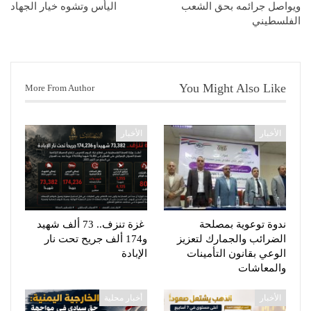
ويواصل جرائمه بحق الشعب
اليأس وتشوه خيار الجهاد
الفلسطيني
You Might Also Like
More From Author
الأخبار
الأخبار
ندوة توعوية بمصلحة
غزة تنزف.. 73 ألف شهيد
الضرائب والجمارك لتعزيز
و174 ألف جريح تحت نار
الوعي بقانون التأمينات
الإبادة
والمعاشات
الأخبار
أخبار محلية