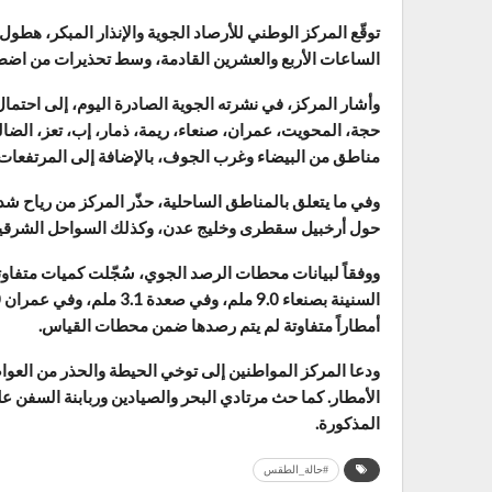
توقّع المركز الوطني للأرصاد الجوية والإنذار المبكر، هطو
الساعات الأربع والعشرين القادمة، وسط تحذيرات من اضطر
وأشار المركز، في نشرته الجوية الصادرة اليوم، إلى احتم
حجة، المحويت، عمران، صنعاء، ريمة، ذمار، إب، تعز، الضالع
مناطق من البيضاء وغرب الجوف، بالإضافة إلى المرتفعات
وفي ما يتعلق بالمناطق الساحلية، حذّر المركز من رياح 
حول أرخبيل سقطرى وخليج عدن، وكذلك السواحل الشرقية 
أمطاراً متفاوتة لم يتم رصدها ضمن محطات القياس.
ودعا المركز المواطنين إلى توخي الحيطة والحذر من العوا
الأمطار. كما حث مرتادي البحر والصيادين وربابنة السفن ع
المذكورة.
#حالة_الطقس