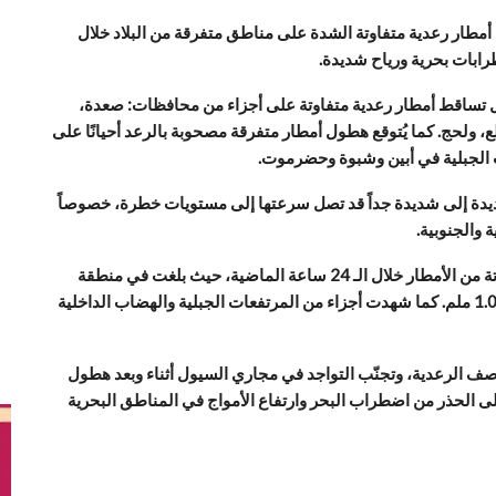
ل أمطار رعدية متفاوتة الشدة على مناطق متفرقة من البلاد خلال
ابات بحرية ورياح شديدة.
ال تساقط أمطار رعدية متفاوتة على أجزاء من محافظات: صعدة،
، ولحج. كما يُتوقع هطول أمطار متفرقة مصحوبة بالرعد أحيانًا على
 الجبلية في أبين وشبوة وحضرموت.
شديدة إلى شديدة جداً قد تصل سرعتها إلى مستويات خطرة، خصوصاً
والجنوبية.
ووفقاً لبيانات محطات الرصد الجوي، سُجّلت كميات متفاوتة من الأمطار خلال الـ 24 ساعة الماضية، حيث بلغت في منطقة
السنينة بصنعاء 9.0 ملم، وفي صعدة 3.1 ملم، وفي عمران 1.0 ملم. كما شهدت أجزاء من المرتفعات الجبلية والهضاب الداخلية
صف الرعدية، وتجنّب التواجد في مجاري السيول أثناء وبعد هطول
لى الحذر من اضطراب البحر وارتفاع الأمواج في المناطق البحرية