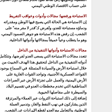
على حساب الاقتصاد الوطني اليمني.
الاستباحة ورفضها: مجالات وأدوات وعواقب التفريط
إن الاستباحة هي الحالة التي يصبح فيها الوطن ومقدراته
ودماؤه مستباحة للعدو، وتُفرض كـ”قدر لا مفر منه” على
الشعب، إن رفض هذه الاستباحة هو جوهر الصمود اليمني،
وهو ما يتطلب وعياً عميقاً بمجالاتها وأدواتها الداخلية.
مجالات الاستباحة وأدواتها التنفيذية من الداخل
تتعدد مجالات الاستباحة التي يسعى العدو لفرضها، وتتكامل
أدواته التنفيذية من الداخل لتحقيق هذا الهدف الخبيث من
خلال استباحة الأرض والسيادة المتمثلة في السماح بوجود
القواعد العسكرية الأجنبية، وتواجد القوات الغازية على
الأرض اليمنية، والعمل على تجزئة الأرض عبر الصراعات
المناطقية التي تخدم مخططات العدو في تقسيم البلاد
والسيطرة على مفاصلها الحيوية.
إضافة إلى ذلك استباحة الثروات عبر العملاء والمرتزقة
الذين يشاركون في نهب النفط والغاز، وتدمير العملة
الوطنية، والتعامل مع العدو لقطع الإيرادات عن الشعب،