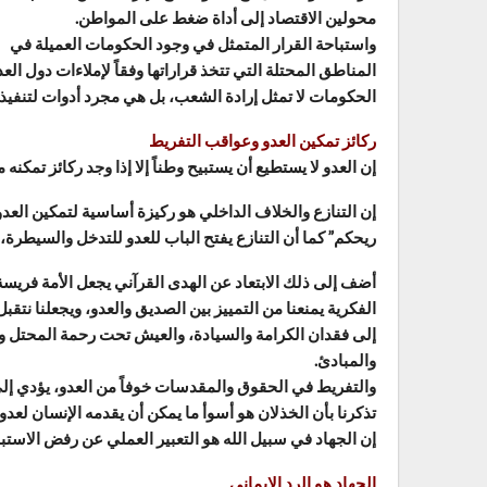
محولين الاقتصاد إلى أداة ضغط على المواطن.
واستباحة القرار المتمثل في وجود الحكومات العميلة في
المناطق المحتلة التي تتخذ قراراتها وفقاً لإملاءات دول ال
الحكومات لا تمثل إرادة الشعب، بل هي مجرد أدوات لتنفيذ ا
ركائز تمكين العدو وعواقب التفريط
إن العدو لا يستطيع أن يستبيح وطناً إلا إذا وجد ركائز تمكنه
إن التنازع والخلاف الداخلي هو ركيزة أساسية لتمكين العدو،
ريحكم” كما أن التنازع يفتح الباب للعدو للتدخل والسيطرة،
أضف إلى ذلك الابتعاد عن الهدى القرآني يجعل الأمة فريسة
الفكرية يمنعنا من التمييز بين الصديق والعدو، ويجعلنا نتق
إلى فقدان الكرامة والسيادة، والعيش تحت رحمة المحتل و
والمبادئ.
والتفريط في الحقوق والمقدسات خوفاً من العدو، يؤدي إ
تذكرنا بأن الخذلان هو أسوأ ما يمكن أن يقدمه الإنسان لعدوه
إن الجهاد في سبيل الله هو التعبير العملي عن رفض الاستبا
الجهاد هو الرد الإيماني