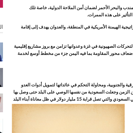
ندب والبحر الأحمر لضمان أمن الملاحة الدولية، خاصة تلك
التأثير على هذه الممرات.
ال
يجية الهيمنة الأمريكية في المنطقة، والعدوان يهدف إلى إقامة
ركات الصهيونية في غزة وعدوانها تزامن مع بروز مشاريع إقليمية
 إضعاف محور المقاومة بما فيه اليمن جزء من مخطط أوسع لخدمة
ة والجنوبية، ومحاولة التحكم في عائداتها لتمويل أدوات العدو
د من الزمن وجعلت السعودية من نفسها الوصي على البلد حتى وصل بها
الحال أن يتم توريد قيمة الصادرات النفطية إلى البنك الأهلي السعودي والتي تصل قرابة 15 مليار دولار في ظل معاناة أبناء البلد