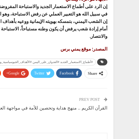
إن الرد على أطماع الاستعمار الجديد والاستباحة المفرو
في سبيل الله هو التعبير العملي عن رفض الاستباحة، وهو ال
إن الشعب اليمني، بتمسكه بهويته الإيمانية ووعيه بأهداف ا
أمام إرادة شعب يرفض أن يكون وطنه مستباحاً، الاستباحة ل
والانتصار.
المصدر: موقع يمني برس
#أطماع_الاستعمار_الجديد #العدوان_على_اليمن #الأهداف_الجيوسياسية_وا
Google+
Twitter
Facebook
Share
PREV POST
القرآن الكريم .. منهج هداية وتحصين للأمة في مواجهة الع