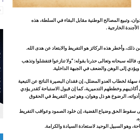
عدوان، وتبيع المصالح الوطنية مقابل البقاء في السلطة، هذه
لأجندة الخارجية .
 من ذلك، وأخطر هذه الركائز هو التفريط والابتعاد عن هدى الله.
 فالله سبحانه وتعالى حذرنا بقوله: “ولا تنازعوا فتفشلوا وتذهب
 ويؤدي إلى الوهن والضعف في الجبهة الداخلية.
 سهلة لخطاب العدو المضلل، إن فقدان البصيرة الناتج عن التبعية
بل أكاذيبهم وخططهم التدميرية، كما إن قبول الاستباحة كقدر يؤدي
أدواته، الرضوخ هو ذل وهوان، وهو ثمن التفريط في الحقوق
لى سقوط الحق وضياع القضية، إن خلود الصمود وعواقب التفريط
.
حة، وهو السبيل الوحيد لاستعادة السيادة والكرامة.