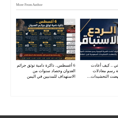
More From Author
تقارير
قي .. كيف أعادت
6 أغسطس.. ذاكرة دامية توثق جرائم
ية رسم معادلات
العدوان وحصاد سنوات من
جهضت التحشيدات…
الاستهداف للمدنيين في اليمن