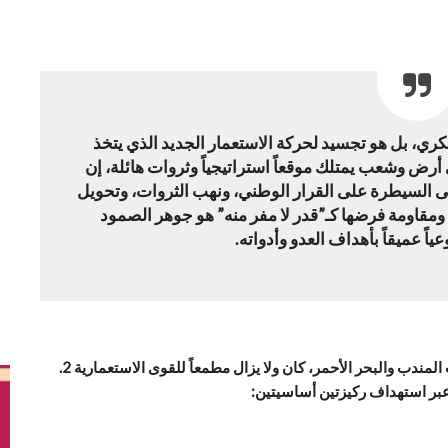
ري، بل هو تجسيد لحركة الاستعمار الجديد الذي يتخذ
رض وشعب يمتلك موقعاً استراتيجياً وثروات هائلة، إن
إلى السيطرة على القرار الوطني، ونهب الثروات، وتحويل
 ومقاومة فرضها كـ”قدر لا مفر منه” هو جوهر الصمود
ياً عميقاً بأهداف العدو وأدواته.
اليمن، بموقعه الجغرافي الفريد الذي يتحكم في مضيق باب المندب والبحر الأحمر، كان ولا يزال مطمعاً للقوى الاستعمارية 2.
 عبر استهداف ركيزتين أساسيتين: