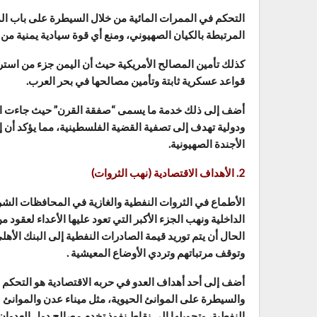
التحكم في الممرات المائية من خلال السيطرة على باب الم
المرتبطة بالكيان الصهيوني، ومنع أي قوة سيادية يمنية من 
كذلك تأمين المصالح الأمريكية حيث أن اليمن جزء من استرات
قواعد عسكرية ثابتة وتأمين مصالحها في بحر العرب.
أضف إلى ذلك خدمة ما يسمى “صفقة القرن” حيث جاءت التح
ودولية تهدف إلى تصفية القضية الفلسطينية، مما يؤكد أن
الأجندة الصهيونية.
2. الأهداف الاقتصادية (نهب الثروات)
الأطماع في الثروات النفطية والغازية في المحافظات الشرقي
الداخلية ونهب الجزء الأكبر التي تعود عليها الأعداء لعقو
وتوقف مرتباتهم وتردي الأوضاع المعيشية .
أضف إلى أحد أهداف العدو في حربه الاقتصادية هو التحكم
والسيطرة على الموانئ الحيوية، مثل ميناء عدن والموانئ
النفطية، وتحويلها إلى نقاط نفوذ تخدم مصالح دول العدوان