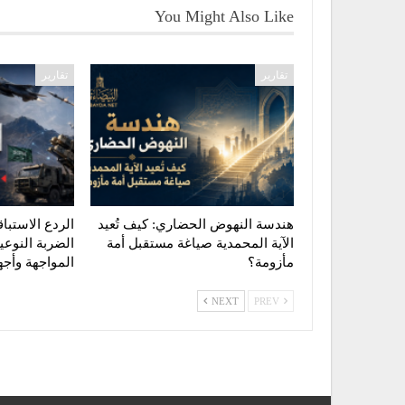
You Might Also Like
تقارير
تقارير
هندسة النهوض الحضاري: كيف تُعيد
الردع الاستبا
الآية المحمدية صياغة مستقبل أمة
الضربة النوع
مأزومة؟
المواجهة وأ
NEXT
PREV