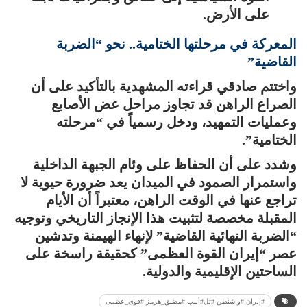
على الأرض.
المعركة في مرحلتها الختامية.. نحو “الضربة
القاضية”
واختتم صادقي قراءته المشهدية بالتأكيد على أن
الصراع الراهن قد تجاوز مراحل عض الأصابع
وعمليات التمهيد، ودخل رسمياً في “مرحلته
الختامية”.
وشدد على أن الحفاظ على وئام الجبهة الداخلية
واستمرار الصمود في الميدان يعد ضرورة حيوية لا
تراجع عنها في الوقت الراهن، معتبراً أن الأيام
المقبلة مخصصة لتثبيت هذا الإنجاز التاريخي وتوجيه
“الضربة النهائية القاضية” لإنهاء الهيمنة وتدشين
عصر “إيران القوة العظمى” كحقيقة راسخة على
الساحتين الإقليمية والدولية.
#إيران #واشنطن #تل#أبيب #مضيق_هرمز #قوى_عظمى