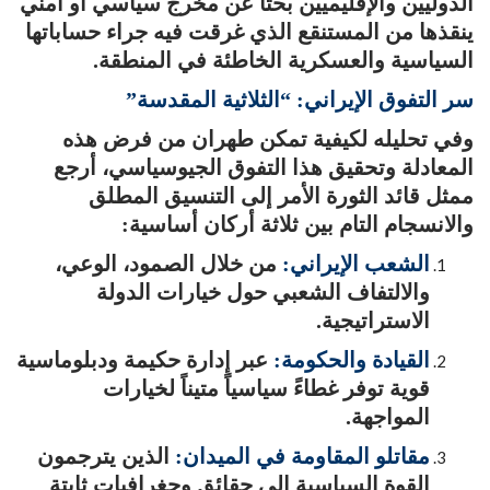
الدوليين والإقليميين بحثاً عن مخرج سياسي أو أمني
ينقذها من المستنقع الذي غرقت فيه جراء حساباتها
السياسية والعسكرية الخاطئة في المنطقة.
سر التفوق الإيراني: “الثلاثية المقدسة”
وفي تحليله لكيفية تمكن طهران من فرض هذه
المعادلة وتحقيق هذا التفوق الجيوسياسي، أرجع
ممثل قائد الثورة الأمر إلى التنسيق المطلق
والانسجام التام بين ثلاثة أركان أساسية:
الشعب الإيراني:
من خلال الصمود، الوعي،
والالتفاف الشعبي حول خيارات الدولة
الاستراتيجية.
القيادة والحكومة:
عبر إدارة حكيمة ودبلوماسية
قوية توفر غطاءً سياسياً متيناً لخيارات
المواجهة.
مقاتلو المقاومة في الميدان:
الذين يترجمون
القوة السياسية إلى حقائق وجغرافيات ثابتة