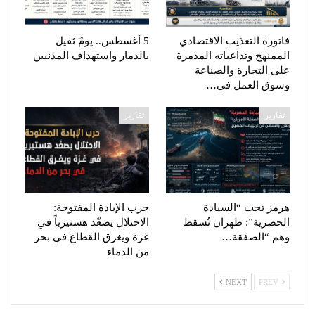
فاتورة التعذيب الاقتصادي
5 أغسطس.. يومٌ ثقيل
الممنهج وتداعياته المدمرة
بالدمار واستهداف المدنيين
على التجارة والصناعة
وسوق العمل في…
تقارير
تقارير
هرمز تحت “السيادة
حرب الإبادة المفتوحة:
الحصرية”: طهران تُسقط
الاحتلال يصعّد هستيرياً في
وهم “الصفقة…
غزة ويغرق القطاع في بحر
من الدماء
NEXT
PREV