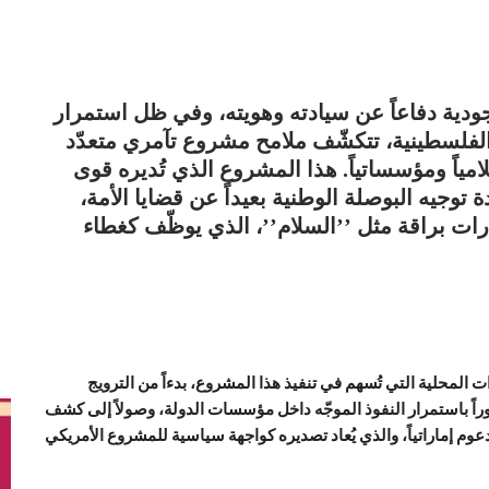
دية دفاعاً عن سيادته وهويته، وفي ظل استمرار
فلسطينية، تتكشّف ملامح مشروع تآمري متعدّد
امياً ومؤسساتياً. هذا المشروع الذي تُديره قوى
توجيه البوصلة الوطنية بعيداً عن قضايا الأمة،
ات براقة مثل ’’السلام’’، الذي يوظّف كغطاء
 المحلية التي تُسهم في تنفيذ هذا المشروع، بدءاً من الترويج
راً باستمرار النفوذ الموجّه داخل مؤسسات الدولة، وصولاً إلى كشف
عوم إماراتياً، والذي يُعاد تصديره كواجهة سياسية للمشروع الأمريكي