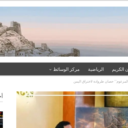
 الكريم
الرياضية
مركز الوسائظ
المزعوم’’ حصان طروادة لاختراق اليمن
أخ